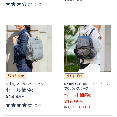
3.0
(3 件)
of
5
Stars
残りわずか
残りわずか
Kipling ソウルS バックパック
Kipling K.GLORIOUS シティジッ
セール価格:
プS バックパック
セール価格:
¥14,498
¥16,998
3.5
(2 件)
¥24,970
31% OFF
of
5