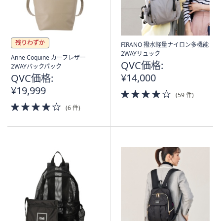
残りわずか
FIRANO 撥水軽量ナイロン多機能
2WAYリュック
Anne Coquine カーフレザー
QVC価格:
2WAYバックパック
¥14,000
QVC価格:
¥19,999
4.0
(59 件)
of
4.0
(6 件)
5
of
Stars
5
Stars