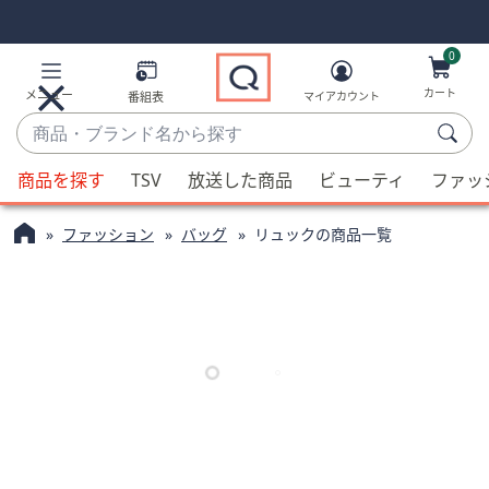
Skip
Skip
Navigation
Navigation
Links
Links2
0
カート
メニュー
番組表
マイアカウント
商
品・
候
ブ
商品を探す
TSV
放送した商品
ビューティ
ファッ
補
ラ
が
ン
ファッション
バッグ
リュックの商品一覧
利
ド
用
名
可
か
能
ら
な
探
場
す
合、
上
下
の