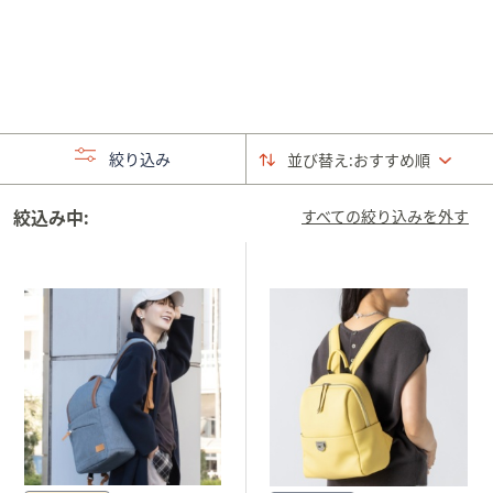
矢
印
キ
ー
ま
た
絞り込み
並び替え:
おすすめ順
は
タ
絞込み中:
すべての絞り込みを外す
ッ
チ
デ
バ
イ
ス
で
左
右
に