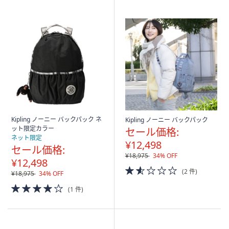
Stars
Kipling ノーニー バックパック ネ
Kipling ノーニー バックパック
ット限定カラー
セール価格:
ネット限定
¥12,498
セール価格:
¥18,975
34% OFF
¥12,498
1.5
(2 件)
¥18,975
34% OFF
of
4.0
5
(1 件)
of
Stars
5
Stars