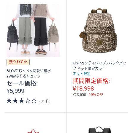
残りわずか
Kipling シティジップS バックパッ
ク ネット限定カラー
&LOVE むっちゃ可愛い撥水
ネット限定
2Wayふりるリュック
期間限定価格:
セール価格:
¥18,998
¥5,999
¥23,650
19% OFF
3.0
(31 件)
of
5
Stars