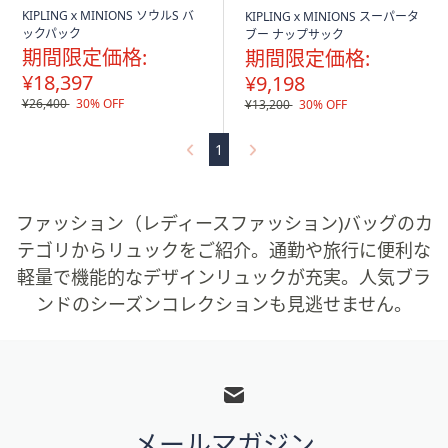
KIPLINGｘMINIONS ソウルS バ
KIPLINGｘMINIONS スーパータ
ックパック
ブー ナップサック
期間限定価格:
期間限定価格:
¥18,397
¥9,198
¥26,400
30% OFF
¥13,200
30% OFF
1
ファッション（レディースファッション)バッグのカ
テゴリからリュックをご紹介。通勤や旅行に便利な
軽量で機能的なデザインリュックが充実。人気ブラ
ンドのシーズンコレクションも見逃せません。
フ
ッ
タ
メールマガジン