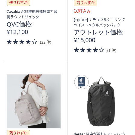
ス
残りわずか
残りわずか
ワ
Casalita AGS機能搭載無重力感
イ
覚ラウンドリュック
送
[+grace] ナチュラルシュリンク
プ
QVC価格:
料
ツイストメタルバックパック
し
込
¥12,100
アウトレット価格:
み
て
¥15,000
4.0
(22 件)
閲
of
4.0
覧
(1 件)
5
of
Stars
で
5
き
Stars
ま
す。
残りわずか
deuter 背中が蒸れにくいバック