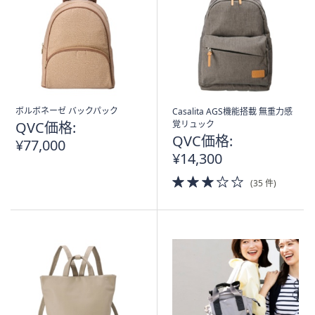
ボルボネーゼ バックパック
Casalita AGS機能搭載 無重力感
QVC価格:
覚リュック
QVC価格:
¥77,000
¥14,300
3.0
(35 件)
of
5
Stars