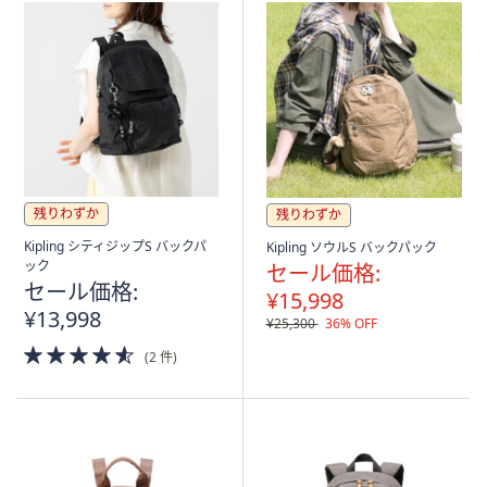
残りわずか
残りわずか
Kipling シティジップS バックパ
Kipling ソウルS バックパック
ック
セール価格:
セール価格:
¥15,998
¥13,998
¥25,300
36% OFF
4.5
(2 件)
of
5
Stars