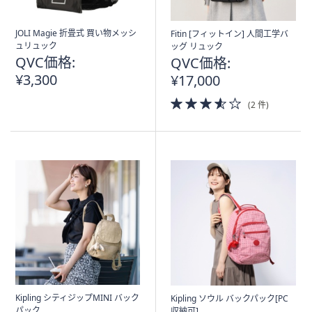
JOLI Magie 折畳式 買い物メッシ
Fitin [フィットイン] 人間工学バ
ュリュック
ッグ リュック
QVC価格:
QVC価格:
¥3,300
¥17,000
3.5
(2 件)
of
5
Stars
Kipling シティジップMINI バック
Kipling ソウル バックパック[PC
パック
収納可]