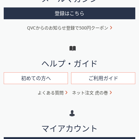
ー
メ
登録はこちら
ニ
QVCからのお知らせ登録で500円クーポン
ュ
ー
と
イ
ヘルプ・ガイド
ン
フ
初めての方へ
ご利用ガイド
ォ
よくある質問
ネット注文 虎の巻
メ
ー
シ
マイアカウント
ョ