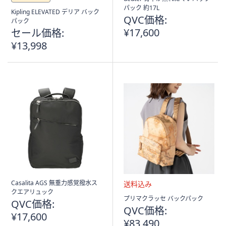
パック 約17L
Kipling ELEVATED デリア バック
QVC価格:
パック
¥17,600
セール価格:
¥13,998
Casalita AGS 無重力感覚撥水ス
クエアリュック
送
プリマクラッセ バックパック
QVC価格:
料
QVC価格:
¥17,600
込
¥83,490
み