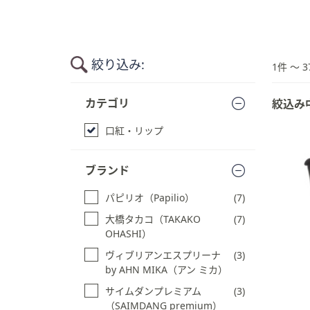
キ
ー
ま
た
絞り込み:
1件 〜 3
は
タ
商
カテゴリ
絞込み
品
ッ
一
チ
口紅・リップ
覧
デ
に
バ
ス
ブランド
イ
キ
ス
ッ
パピリオ（Papilio）
(7)
で
プ
大橋タカコ（TAKAKO
(7)
す
左
OHASHI）
る
右
に
ヴィブリアンエスプリーナ
(3)
by AHN MIKA（アン ミカ）
ス
ワ
サイムダンプレミアム
(3)
イ
（SAIMDANG premium）