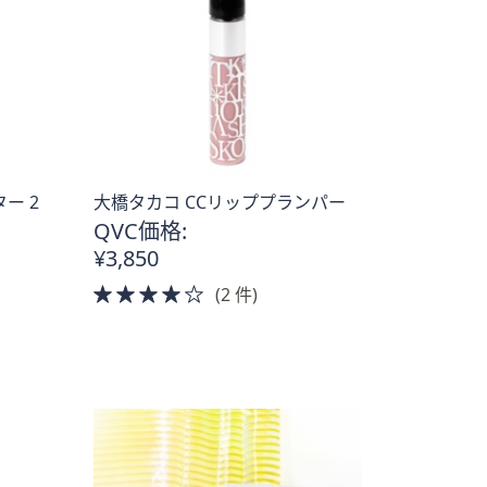
ー 2
大橋タカコ CCリッププランパー
QVC価格:
¥3,850
4.0
(2 件)
of
5
Stars