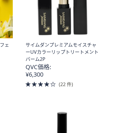
ーフェ
サイムダンプレミアムモイスチャ
ーUVカラーリップトリートメント
バーム2P
QVC価格:
¥6,300
4.0
(22 件)
of
5
Stars