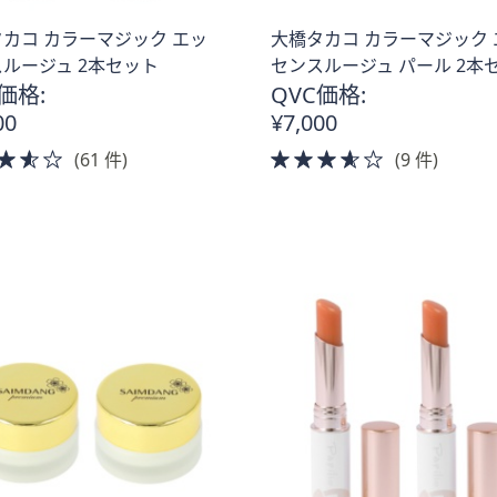
カコ カラーマジック エッ
大橋タカコ カラーマジック 
ルージュ 2本セット
センスルージュ パール 2本
価格:
QVC価格:
00
¥7,000
3.5
3.5
(61 件)
(9 件)
of
of
5
5
。
Stars
Stars