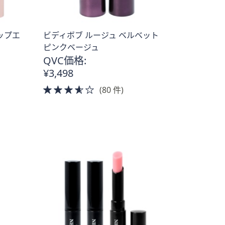
ップエ
ビディボブ ルージュ ベルベット
ピンクベージュ
QVC価格:
¥3,498
3.5
(80 件)
of
5
Stars