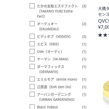
プ
たかの友梨エステファクト
(3)
大橋タ
し
（TAKANO YURI Esthe
センス
て
Fact）
QVC
閲
オーデュオー
(2)
¥7,0
覧
（EAUdeEAU）
で
ビディボブ（VDIVOV）
(2)
き
エビス（EBiS）
(1)
ま
す
Ode（オーディ）
(1)
ヤーマン（YA-MAN）
(1)
ダーマフィックス
(1)
（DERMAFiX）
エミルモア（emile more）
(1)
江原道（Koh Gen Do）
(1)
アーバンガーデニング
(1)
（URBAN GARDENING）
Blanc l'odeur
(1)