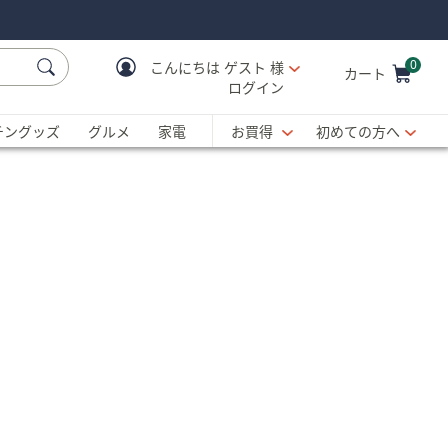
0
こんにちは
ゲスト 様
カート
ログイン
Cart is Empty
C
チングッズ
グルメ
家電
お買得
初めての方へ