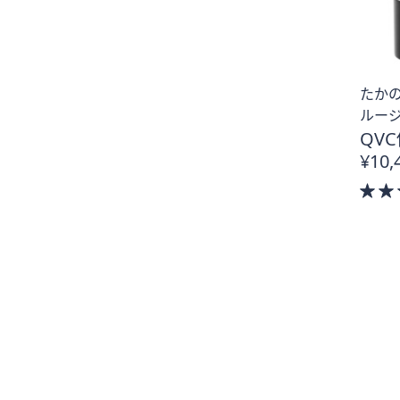
たか
ルー
QVC
¥10,