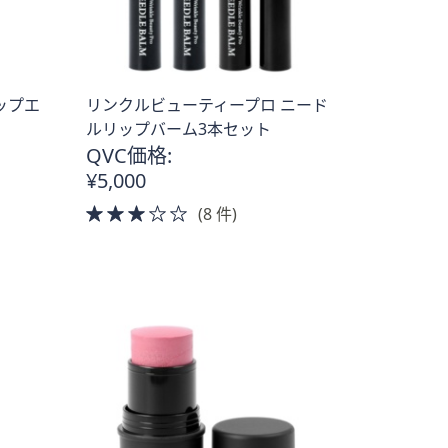
ップエ
リンクルビューティープロ ニード
ルリップバーム3本セット
QVC価格:
¥5,000
3.0
(8 件)
of
5
Stars