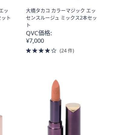
エッ
大橋タカコ カラーマジック エッ
セット
センスルージュ ミックス2本セッ
ト
QVC価格:
¥7,000
4.0
(24 件)
of
5
Stars