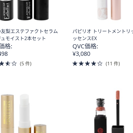
の友梨エステファクトセラム
パピリオ トリートメントリ
ジュモイスト2本セット
ッセンスEX
価格:
QVC価格:
498
¥3,080
3.5
4.0
(5 件)
(11 件)
of
of
5
5
Stars
Stars