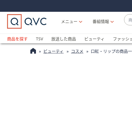
Skip
Skip
Navigation
Navigation
Links
Links2
商
メニュー
番組情報
品
候
ブ
補
ラ
商品を探す
TSV
放送した商品
ビューティ
ファッシ
が
ン
利
ビューティ
コスメ
口紅・リップの商品一
ド
用
名
可
か
能
ら
な
探
場
す
合
上
下
の
矢
印