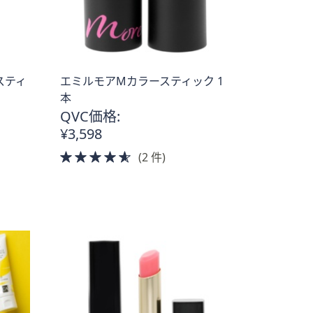
スティ
エミルモアMカラースティック 1
本
QVC価格:
¥3,598
4.5
(2 件)
of
5
Stars