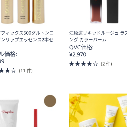
フィックス500ダルトンコ
江原道リキッドルージュ ラ
ゲンリップエッセンス2本セ
ング カラーバーム
QVC価格:
ル価格:
¥2,970
99
4.0
(2 件)
4.0
of
(11 件)
of
5
5
Stars
Stars