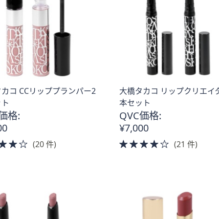
カコ CCリッププランパー2
大橋タカコ リップクリエイタ
ット
本セット
価格:
QVC価格:
00
¥7,000
4.0
4.0
(20 件)
(21 件)
of
of
5
5
Stars
Stars