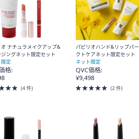
オ ナチュラメイクアップ&
パピリオハンド&リップパ
ンジングネット限定セット
クトケアネット限定セット
ト限定
ネット限定
価格:
QVC価格:
98
¥9,498
5.0
5.0
(4 件)
(2 件)
of
of
5
5
Stars
Stars