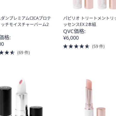
ダンプレミアムCICAプロテ
パピリオ トリートメントリ
リッチモイスチャーバーム2
ッセンスEX 2本組
ト
QVC価格:
価格:
¥6,000
00
4.5
(59 件)
4.5
of
(69 件)
of
5
5
Stars
Stars