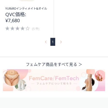
YURiiROインティメイト&オイル
QVC価格:
¥7,680
4.0
(5 件)
of
5
Stars
1
フェムケア商品をすべて見る ＞
フ