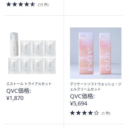
4.5
(15 件)
5
of
Stars
5
Stars
エストール トライアルセット
デリケートソフトウォッシュ・ジ
QVC価格:
ェルクリームセット
QVC価格:
¥1,870
¥5,694
4.0
(1 件)
of
5
Stars