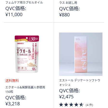
フェムケア用カプセルオイル
ラス お試し用
QVC価格:
QVC価格:
¥11,000
¥880
エストール デリケートソフトウ
ォッシュ
送
エクオール&発酵高麗人参徳用
QVC価格:
料
150粒
無
¥2,475
QVC価格:
料
¥3,218
4.5
(4 件)
of