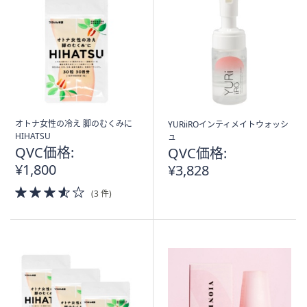
オトナ女性の冷え 脚のむくみに
YURiiROインティメイトウォッシ
HIHATSU
ュ
QVC価格:
QVC価格:
¥1,800
¥3,828
3.5
(3 件)
of
5
Stars