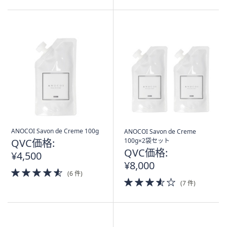
5
Stars
ANOCOI Savon de Creme 100g
ANOCOI Savon de Creme
QVC価格:
100g×2袋セット
QVC価格:
¥4,500
¥8,000
4.5
(6 件)
of
3.5
(7 件)
5
of
Stars
5
Stars