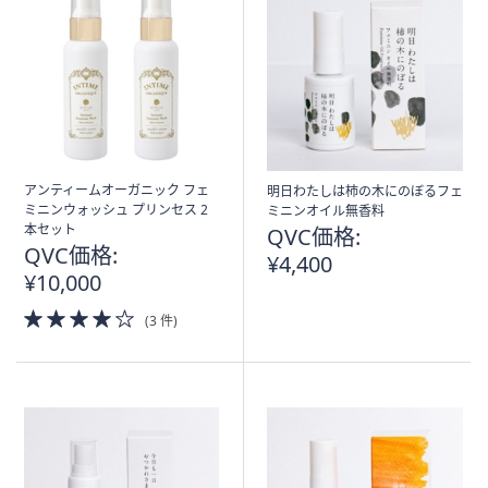
アンティームオーガニック フェ
明日わたしは柿の木にのぼるフェ
ミニンウォッシュ プリンセス 2
ミニンオイル無香料
本セット
QVC価格:
QVC価格:
¥4,400
¥10,000
4.0
(3 件)
of
5
Stars