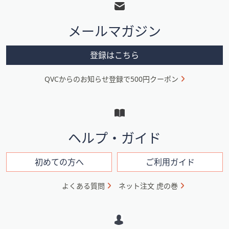
ッ
タ
メールマガジン
ー
メ
登録はこちら
ニ
QVCからのお知らせ登録で500円クーポン
ュ
ー
と
イ
ヘルプ・ガイド
ン
フ
初めての方へ
ご利用ガイド
ォ
よくある質問
ネット注文 虎の巻
メ
ー