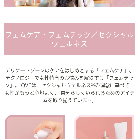
矢
印
キ
ー
フェムケア・フェムテック／セクシャル
ま
ウェルネス
た
は
タ
ッ
デリケートゾーンのケアをはじめとする「フェムケア」、
チ
テクノロジーで女性特有のお悩みを解決する「フェムテッ
デ
ク」。
QVCは、セクシャルウェルネス※の理念に基づき、
バ
女性がもっと心地よく、
自分らしくいられるためのアイテ
イ
ムを取り揃えています。
ス
で
左
右
に