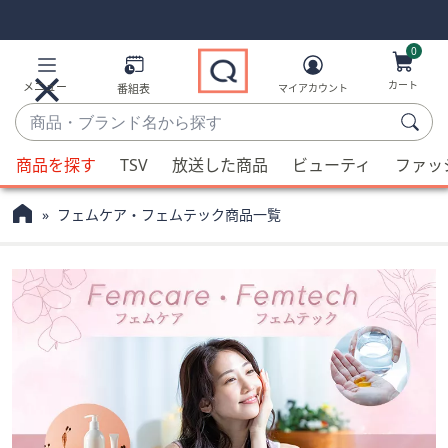
Skip
Skip
Navigation
Navigation
Links
Links2
0
カート
メニュー
番組表
マイアカウント
商
品・
候
ブ
商品を探す
TSV
放送した商品
ビューティ
ファッ
補
ラ
が
ン
フェムケア・フェムテック商品一覧
利
ド
用
名
可
か
能
ら
な
探
場
す
合、
上
下
の