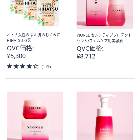
オトナ女性の冷え 脚のむくみに
VIONEE センシティブプロテクト
HIHATSU×3袋
セラム/フェムケア用美容液
QVC価格:
QVC価格:
¥5,300
¥8,712
4.0
(1 件)
of
5
Stars