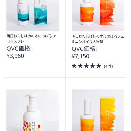
明日わたしは柿の木にのぼる ア
明日わたしは柿の木にのぼるフェ
ロマスプレー
ミニンオイル大容量
QVC価格:
QVC価格:
¥3,960
¥7,150
5.0
(4 件)
of
5
Stars