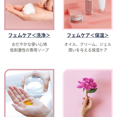
ス
ワ
イ
プ
し
て
フェムケア＜洗浄＞
フェムケア＜保湿＞
閲
覧
おだやかな使い心地
オイル、クリーム、ジェル
低刺激性の専用ソープ
潤いを与える保湿ケア
で
き
ま
す。