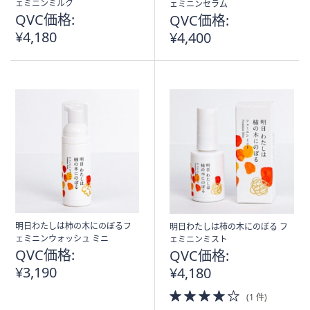
ェミニンミルク
ェミニンセラム
QVC価格:
QVC価格:
¥4,180
¥4,400
明日わたしは柿の木にのぼるフ
明日わたしは柿の木にのぼる フ
ェミニンウォッシュ ミニ
ェミニンミスト
QVC価格:
QVC価格:
¥3,190
¥4,180
4.0
(1 件)
of