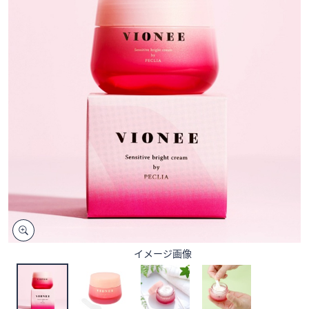
矢
印
キ
ー
ま
た
は
タ
ッ
チ
デ
バ
イ
ス
で
イメージ画像
左
右
に