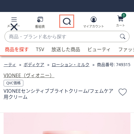
Skip
Skip
Navigation
Navigation
Links
Links2
0
カート
メニュー
番組表
マイアカウント
商
品・
候
ブ
商品を探す
TSV
放送した商品
ビューティ
ファッ
補
ラ
が
ン
ューティ
ボディケア
ローション・ミルク
商品番号:
749315
利
ド
用
VIONEE（ヴィオニー）
名
可
QVC価格
か
能
VIONEEセンシティブブライトクリーム/フェムケア
ら
な
用クリーム
探
場
す
合、
上
下
の