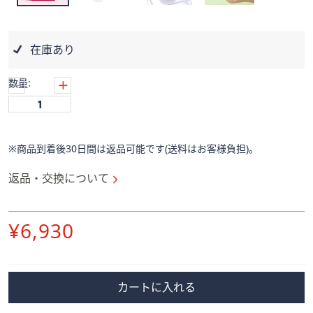
ス
ワ
イ
在庫あり
プ
し
数量:
て
閲
覧
で
※商品到着後30日間は返品可能です(送料はお客様負担)。
き
ま
返品・交換について
す。
削
¥6,930
除
カートに入れる