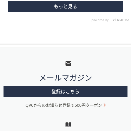
powered by
フ
ッ
タ
メールマガジン
ー
メ
登録はこちら
ニ
QVCからのお知らせ登録で500円クーポン
ュ
ー
と