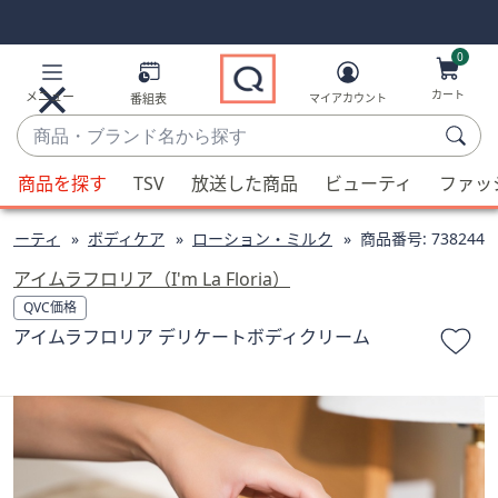
Skip
Skip
Navigation
Navigation
Links
Links2
0
カート
メニュー
番組表
マイアカウント
商
品・
候
ブ
商品を探す
TSV
放送した商品
ビューティ
ファッ
補
ラ
が
ン
ューティ
ボディケア
ローション・ミルク
商品番号:
738244
利
ド
用
アイムラフロリア（I'm La Floria）
名
可
QVC価格
か
能
アイムラフロリア デリケートボディクリーム
ら
な
探
場
す
合、
上
下
の