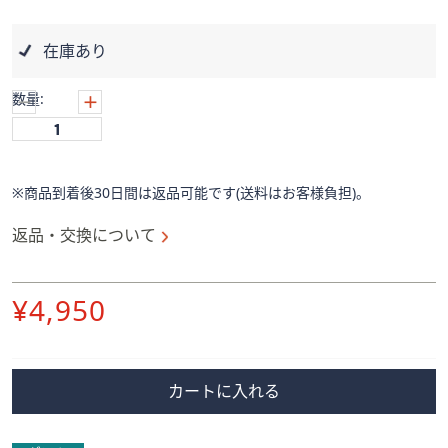
ス
ワ
イ
在庫あり
プ
し
数量:
て
閲
覧
で
※商品到着後30日間は返品可能です(送料はお客様負担)。
き
返品・交換について
ま
す。
削
¥4,950
除
カートに入れる