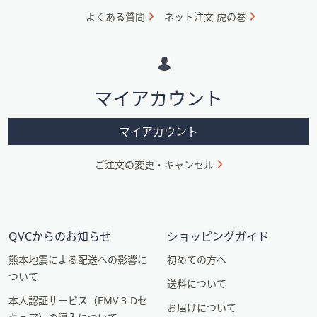
ォ
よくある質問
ネット注文 虎の巻
メ
ー
シ
マイアカウント
ョ
ン
マイアカウント
ご注文の変更・キャンセル
QVCからのお知らせ
ショッピングガイド
熊本地震による配送への影響に
初めての方へ
ついて
送料について
本人認証サービス（EMV 3-Dセ
お届けについて