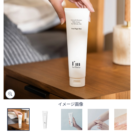
矢
印
キ
ー
ま
た
は
タ
ッ
チ
デ
バ
イ
ス
イメージ画像
で
左
右
に