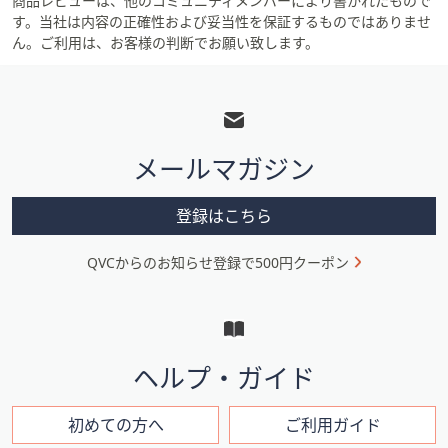
商品レビューは、他のコミュニティメンバーにより書かれたもので
す。当社は内容の正確性および妥当性を保証するものではありませ
ん。ご利用は、お客様の判断でお願い致します。
フ
ッ
タ
メールマガジン
ー
メ
登録はこちら
ニ
QVCからのお知らせ登録で500円クーポン
ュ
ー
と
イ
ヘルプ・ガイド
ン
フ
初めての方へ
ご利用ガイド