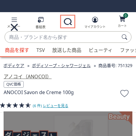
Skip
Skip
Navigation
Navigation
Links
Links2
0
カート
メニュー
番組表
マイアカウント
商
品・
候
ブ
商品を探す
TSV
放送した商品
ビューティ
ファッ
補
ラ
が
ン
ボディケア
ボディソープ・シャワージェル
商品番号:
751329
利
ド
用
アノコイ（ANOCOI）
名
可
QVC価格
か
能
ANOCOI Savon de Creme 100g
ら
な
探
場
(6 件)
レビューを見る
す
合、
上
下
の