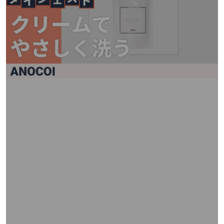
矢
印
キ
ー
ま
た
は
タ
ッ
チ
デ
バ
イ
ス
で
左
右
に