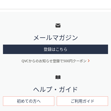
フ
ッ
タ
メールマガジン
ー
メ
登録はこちら
ニ
QVCからのお知らせ登録で500円クーポン
ュ
ー
と
イ
ヘルプ・ガイド
ン
フ
初めての方へ
ご利用ガイド
ォ