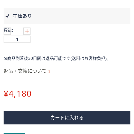
ス
ワ
イ
在庫あり
プ
し
数量:
て
閲
覧
で
※商品到着後30日間は返品可能です(送料はお客様負担)。
き
返品・交換について
ま
す。
削
¥4,180
除
カートに入れる