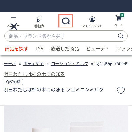
Skip
Skip
Navigation
Navigation
Links
Links2
0
カート
メニュー
番組表
マイアカウント
商
品・
候
ブ
商品を探す
TSV
放送した商品
ビューティ
ファッ
補
ラ
が
ン
ューティ
ボディケア
ローション・ミルク
商品番号:
750949
利
ド
用
明日わたしは柿の木にのぼる
名
可
QVC価格
か
能
明日わたしは柿の木にのぼる フェミニンミルク
ら
な
探
場
す
合、
上
下
の