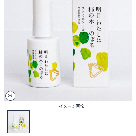
矢
印
キ
ー
ま
た
は
タ
ッ
チ
デ
バ
イ
ス
イメージ画像
で
左
右
に