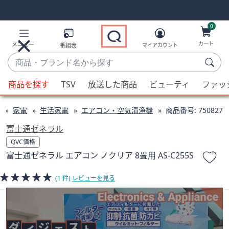
Skip
Skip
Navigation
Navigation
Links
Links2
0
カート
メニュー
番組表
マイアカウント
商
品・
候
ブ
商品を探す
TSV
放送した商品
ビューティ
ファッ
補
ラ
が
ン
家電
生活家電
エアコン・空気清浄機
商品番号:
750827
利
ド
用
富士通ゼネラル
名
可
QVC価格
か
能
富士通ゼネラル エアコン ノクリア 8畳用 AS-C255S
ら
な
探
場
(1 件)
レビューを見る
す
合、
上
下
の