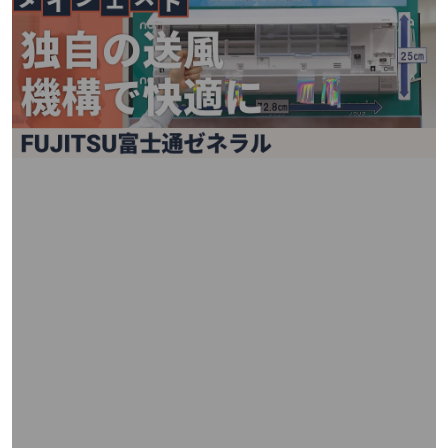
矢
印
キ
ー
ま
た
は
タ
ッ
チ
デ
バ
イ
ス
で
左
右
に