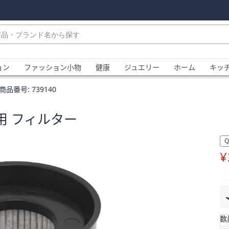
・
ョン
ファッション小物
健康
ジュエリー
ホーム
キッ
商品番号:
739140
換用 フィルター
¥
、
数