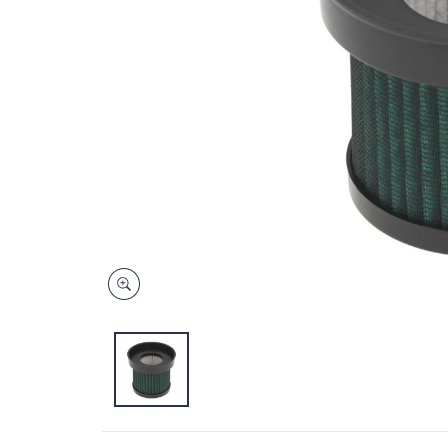
キ
ー
ま
た
は
タ
ッ
チ
デ
バ
イ
ス
で
左
右
に
ス
ワ
イ