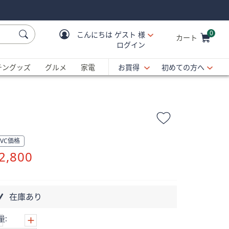
0
こんにちは
ゲスト 様
カート
ログイン
Cart is Empty
C
チングッズ
グルメ
家電
お買得
初めての方へ
QVC価格
削
2,800
除
在庫あり
量: