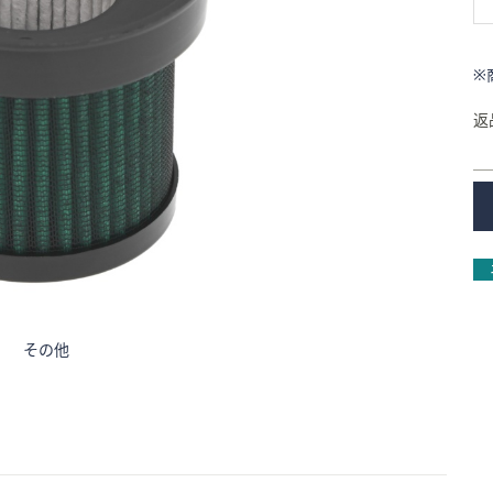
※
返
その他