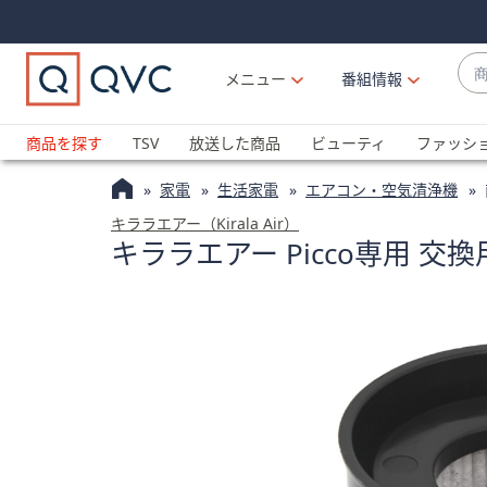
Skip
Skip
Navigation
Navigation
Links
Links2
商
メニュー
番組情報
品
候
ブ
補
ラ
商品を探す
TSV
放送した商品
ビューティ
ファッシ
が
ン
利
家電
生活家電
エアコン・空気清浄機
ド
用
名
キララエアー（Kirala Air）
可
キララエアー Picco専用 交
か
能
ら
な
探
場
す
合
上
下
の
矢
印