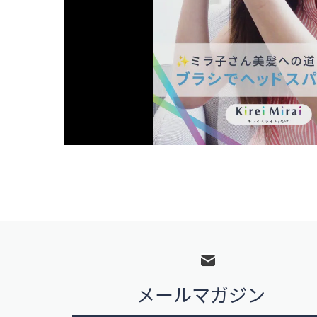
フ
ッ
タ
メールマガジン
ー