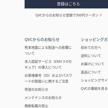
メ
登録はこちら
ニ
QVCからのお知らせ登録で500円クーポン
ュ
ー
と
イ
QVCからのお知らせ
ショッピングガ
ン
熊本地震による配送への影響に
初めての方へ
ついて
フ
送料について
本人認証サービス（EMV 3-Dセ
ォ
お届けについて
キュア）の導入について
メ
返品について
お客様番号（ID）およびパスワ
ー
ショッピングサイ
ードの取扱いに関するご注意
シ
QVCの番組を見
停波のお知らせ
ョ
メンテナンスのお知らせ
ン
無断転載の禁止