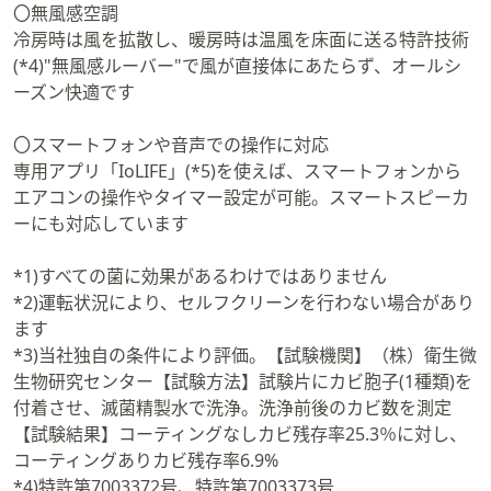
〇無風感空調
冷房時は風を拡散し、暖房時は温風を床面に送る特許技術
(*4)"無風感ルーバー"で風が直接体にあたらず、オールシ
ーズン快適です
〇スマートフォンや音声での操作に対応
専用アプリ「IoLIFE」(*5)を使えば、スマートフォンから
エアコンの操作やタイマー設定が可能。スマートスピーカ
ーにも対応しています
*1)すべての菌に効果があるわけではありません
*2)運転状況により、セルフクリーンを行わない場合があり
ます
*3)当社独自の条件により評価。【試験機関】（株）衛生微
生物研究センター【試験方法】試験片にカビ胞子(1種類)を
付着させ、滅菌精製水で洗浄。洗浄前後のカビ数を測定
【試験結果】コーティングなしカビ残存率25.3％に対し、
コーティングありカビ残存率6.9%
*4)特許第7003372号、特許第7003373号