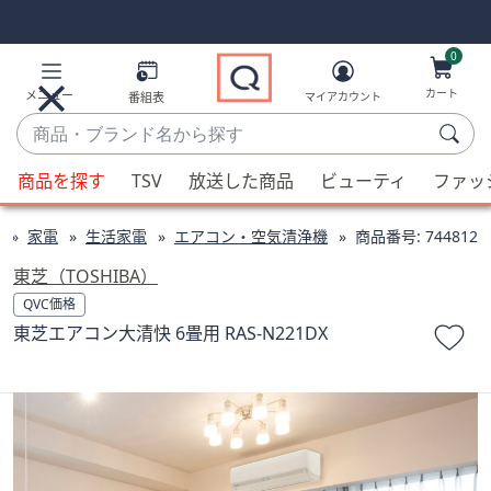
Skip
Skip
Navigation
Navigation
Links
Links2
0
カート
メニュー
番組表
マイアカウント
商
品・
候
ブ
商品を探す
TSV
放送した商品
ビューティ
ファッ
補
ラ
が
ン
家電
生活家電
エアコン・空気清浄機
商品番号:
744812
利
ド
用
東芝（TOSHIBA）
名
可
QVC価格
か
能
東芝エアコン大清快 6畳用 RAS-N221DX
ら
な
探
場
す
合、
上
下
の