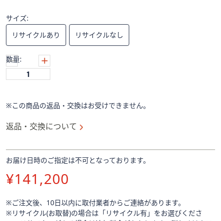
ス
ワ
サイズ:
イ
リサイクルあり
リサイクルなし
プ
し
数量:
て
閲
覧
で
※この商品の返品・交換はお受けできません。
き
ま
返品・交換について
す。
お届け日時のご指定は不可となっております。
削
¥141,200
除
※ご注文後、10日以内に取付業者からご連絡があります。
※リサイクル(お取替)の場合は「リサイクル有」をお選びくださ