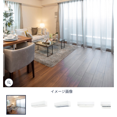
矢
印
キ
ー
ま
た
は
タ
ッ
チ
デ
バ
イ
ス
イメージ画像
で
左
右
に