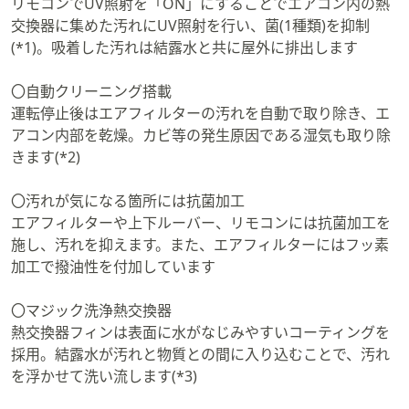
リモコンでUV照射を「ON」にすることでエアコン内の熱
交換器に集めた汚れにUV照射を行い、菌(1種類)を抑制
(*1)。吸着した汚れは結露水と共に屋外に排出します
〇自動クリーニング搭載
運転停止後はエアフィルターの汚れを自動で取り除き、エ
アコン内部を乾燥。カビ等の発生原因である湿気も取り除
きます(*2)
〇汚れが気になる箇所には抗菌加工
エアフィルターや上下ルーバー、リモコンには抗菌加工を
施し、汚れを抑えます。また、エアフィルターにはフッ素
加工で撥油性を付加しています
〇マジック洗浄熱交換器
熱交換器フィンは表面に水がなじみやすいコーティングを
採用。結露水が汚れと物質との間に入り込むことで、汚れ
を浮かせて洗い流します(*3)