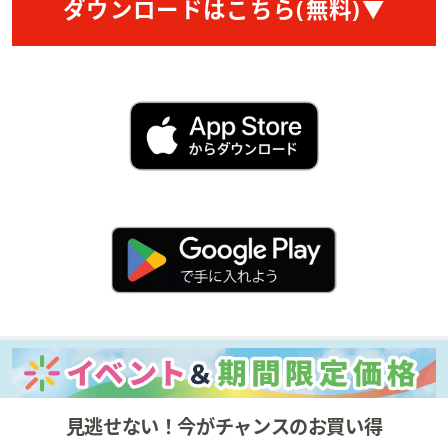
ス
ダウンロードはこちら(無料)▼
ワ
イ
プ
し
て
閲
覧
で
き
ま
す。
見逃せない！今がチャンスのお買い得