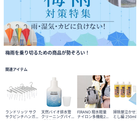
Item
梅雨を乗り切るための商品が勢ぞろい！
1
of
1
関連アイテム
ランドリッツ サク
天然バイオ排水管
FIRANO 撥水軽量
掃除屋泣かせ油
サクピンチハンガ
クリーニングパイ
ナイロン多機能2W
とし編 250ml×
ー 39ピンチ
プ清浄液NEO800m
AYリュック
ケ&クロス付
l