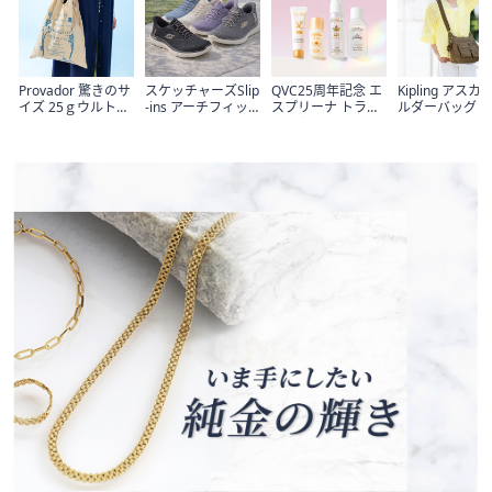
Provador 驚きのサ
スケッチャーズSlip
QVC25周年記念 エ
Kipling アスカ
イズ 25ｇウルトラ
-ins アーチフィッ
スプリーナ トライ
ルダーバッグ
ライトエコBAG
トサミッツ ドリー
アルセット
マースニーカー