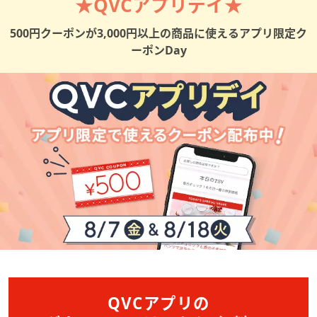
★QVCアプリデイ★
矢
印
500円クーポンが3,000円以上の商品に使えるアプリ限定ク
キ
ーポンDay
ー
ま
た
は
タ
ッ
チ
デ
バ
イ
ス
で
左
右
QVCアプリの
に