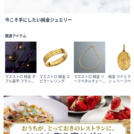
Item
今こそ手にしたい純金ジュエリー
1
of
1
関連アイテム
マエストロ 純金 ダ
マエストロ 純金 ス
マエストロ 純金 リ
純金 ウナとラ
ブル喜平 フラット
ピラーレリング
ーフペタルチェー
ン レリーフペ
カットチェーン ネ
ンブレスレット
ントヘッド
ックレス