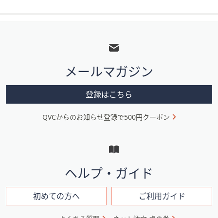
フ
ッ
タ
メールマガジン
ー
メ
登録はこちら
ニ
QVCからのお知らせ登録で500円クーポン
ュ
ー
と
イ
ヘルプ・ガイド
ン
フ
初めての方へ
ご利用ガイド
ォ