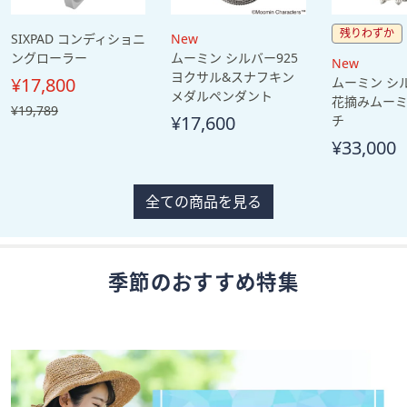
残りわずか
SIXPAD コンディショニ
New
ングローラー
ムーミン シルバー925
New
ヨクサル&スナフキン
¥17,800
ムーミン シル
メダルペンダント
花摘みムーミ
, 過
¥19,789
¥17,600
チ
去
¥33,000
価
格,
¥19,789
全ての商品を見る
季節のおすすめ特集