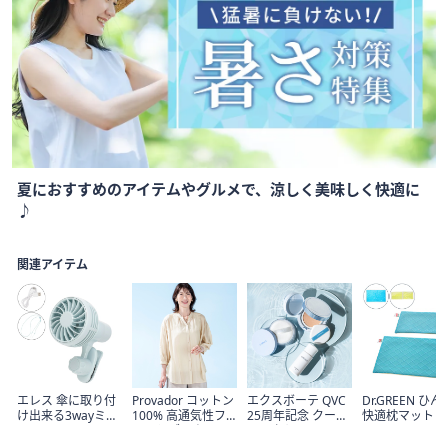
Item
夏におすすめのアイテムやグルメで、涼しく美味しく快適に
1
♪
of
1
関連アイテム
エレス 傘に取り付
Provador コットン
エクスボーテ QVC
Dr.GREEN ひ
け出来る3wayミニ
100% 高通気性フ
25周年記念 クール
快適枕マット 
ファン
ワッとブラウス
メイクセット