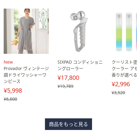
New
SIXPAD コンディショニ
クーリスト
Provador ヴィンテージ
ングローラー
クーラー ア
調ドライワッシャーワ
香りが選べる
¥17,800
ンピース
¥2,996
, 過
¥19,789
¥5,998
去
, 過
¥3,520
価
去
, 過
¥6,600
格,
価
去
¥19,789
格,
価
¥3,520
格,
¥6,600
商品をもっと見る