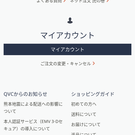
よくある質問
ネット注文 虎の巻
メ
ー
シ
マイアカウント
ョ
ン
マイアカウント
ご注文の変更・キャンセル
QVCからのお知らせ
ショッピングガイド
熊本地震による配送への影響に
初めての方へ
ついて
送料について
本人認証サービス（EMV 3-Dセ
お届けについて
キュア）の導入について
返品について