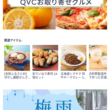
Item
1
関連アイテム
of
1
[吉田ふるさと村]
彩りいなり寿司 24
北海道シマチク 和
古町糀製造所 
冷やし雑穀ぜんざ
個セット
牛キーマカレー 3
で作った甘酒2
い 4食
パック