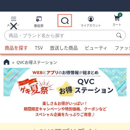
Skip
Skip
Navigation
Navigation
Links
Links2
0
カート
メニュー
番組表
マイアカウント
商
品・
候
ブ
商品を探す
TSV
放送した商品
ビューティ
ファッ
補
ラ
が
ン
QVCお得ステーション
利
ド
用
名
可
か
能
ら
な
探
場
す
楽しさ＆お得がいっぱい！
合、
期間限定キャンペーンや特別価格、クーポンなど
上
スペシャル企画をたっぷりご用意♪
下
の