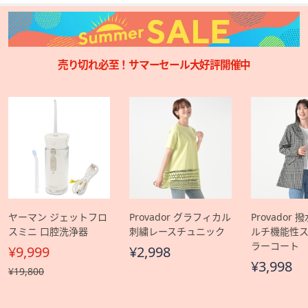
売り切れ必至！サマーセール大好評開催中
ヤーマン ジェットフロ
Provador グラフィカル
Provador 
スミニ 口腔洗浄器
刺繍レースチュニック
ルチ機能性
ラーコート
¥9,999
¥2,998
¥3,998
, 過
¥19,800
去
価