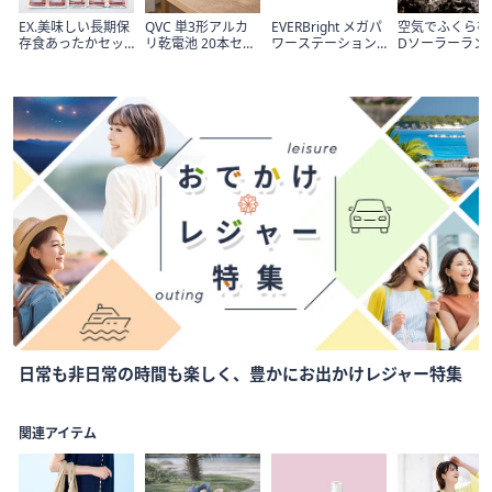
EX.美味しい長期保
QVC 単3形アルカ
EVERBright メガパ
空気でふくらむ
存食あったかセッ
リ乾電池 20本セッ
ワーステーション&
Dソーラーラン
ト&ナップサック
ト
21Wソーラーパネ
エムパワード 
ルセット
ス
Item
日常も非日常の時間も楽しく、豊かにお出かけレジャー特集
1
of
1
関連アイテム