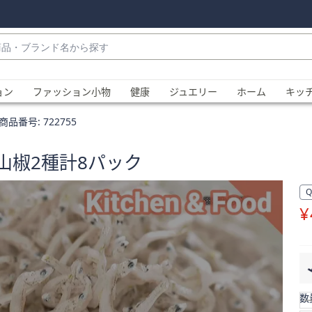
・
ョン
ファッション小物
健康
ジュエリー
ホーム
キッ
商品番号:
722755
山椒2種計8パック
¥
、
数