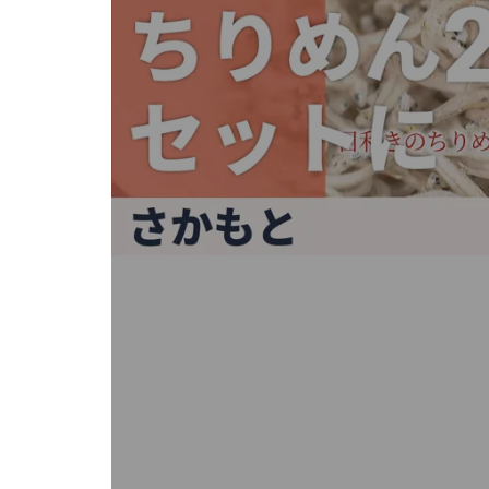
キ
ー
ま
た
は
タ
ッ
チ
デ
バ
イ
ス
で
左
右
に
ス
ワ
イ