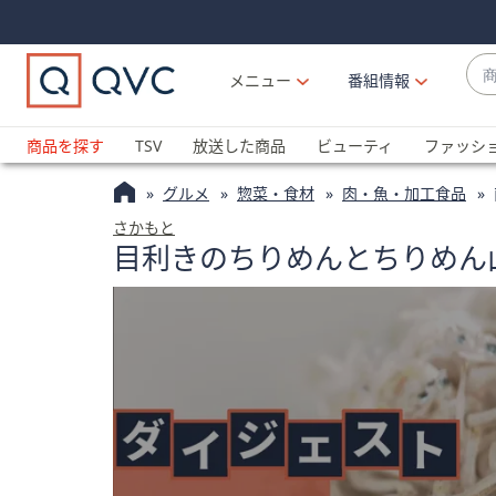
Skip
Skip
Navigation
Navigation
Links
Links2
商
メニュー
番組情報
品
候
ブ
補
ラ
商品を探す
TSV
放送した商品
ビューティ
ファッシ
が
ン
利
グルメ
惣菜・食材
肉・魚・加工食品
ド
用
名
さかもと
可
目利きのちりめんとちりめん
か
能
ら
な
探
場
す
合
上
下
の
矢
印