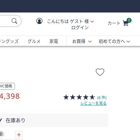
0
こんにちは
ゲスト 様
カート
ログイン
Cart is Empty
C
チングッズ
グルメ
家電
お買得
初めての方へ
QVC価格
削
4,398
(6 件)
除
レビューを見る
在庫あり
量: