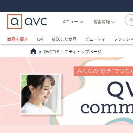
Skip
Skip
Navigation
Navigation
Links
Links2
商
メニュー
番組情報
品
候
ブ
補
ラ
商品を探す
TSV
放送した商品
ビューティ
ファッシ
が
ン
利
QVCコミュニティトップページ
ド
用
名
可
か
能
ら
な
探
場
す
合
上
下
の
矢
印