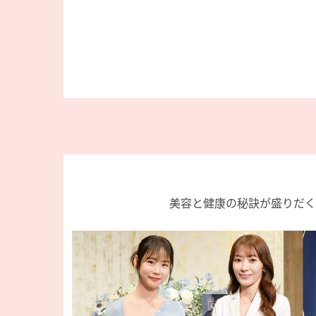
プ
し
て
閲
覧
で
き
ま
す
美容と健康の秘訣が盛りだく