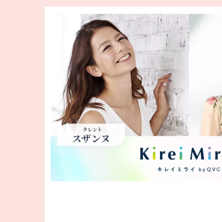
キ
ー
ま
た
は
タ
ッ
チ
デ
バ
イ
ス
で
左
右
に
ス
ワ
イ