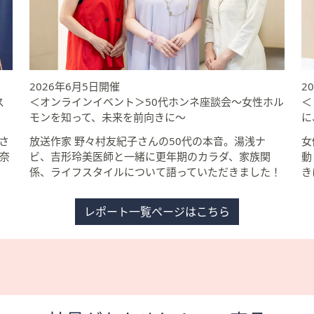
2026年6月5日開催
2
ス
＜オンラインイベント＞50代ホンネ座談会～女性ホル
＜
モンを知って、未来を前向きに～
に
さ
放送作家 野々村友紀子さんの50代の本音。湯浅ナ
女
奈
ビ、吉形玲美医師と一緒に更年期のカラダ、家族関
動
係、ライフスタイルについて語っていただきました！
き
レポート一覧ページはこちら