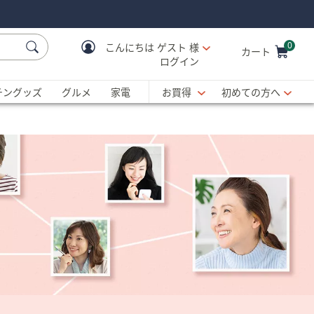
0
こんにちは
ゲスト 様
カート
ログイン
Cart is Empty
C
チングッズ
グルメ
家電
お買得
初めての方へ