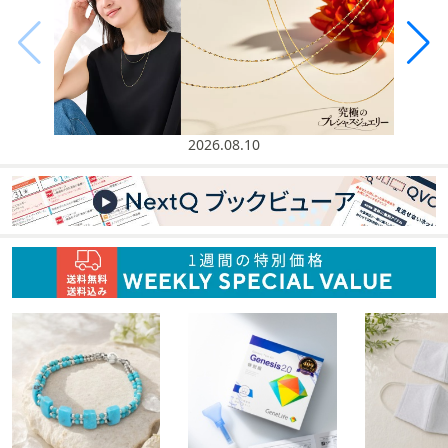
矢
印
キ
ー
ま
た
2026.08.10
は
タ
ッ
チ
デ
バ
イ
ス
で
左
右
に