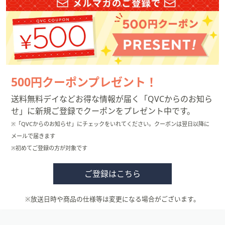
500円クーポンプレゼント！
送料無料デイなどお得な情報が届く「QVCからのお知ら
せ」に新規ご登録でクーポンをプレゼント中です。
※「QVCからのお知らせ」にチェックをいれてください。クーポンは翌日以降に
メールで届きます
※初めてご登録の方が対象です
ご登録はこちら
※放送日時や商品の仕様等は変更になる場合がございます。
フ