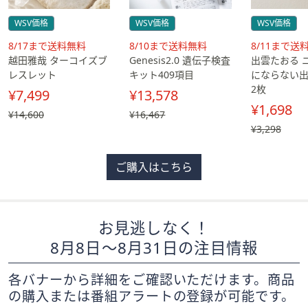
ス
ワ
WSV価格
WSV価格
WSV価格
イ
送
送
送
8/17まで送料無料
8/10まで送料無料
8/11まで送
プ
料
料
料
越田雅哉 ターコイズブ
Genesis2.0 遺伝子検査
出雲たおる 
し
無
無
無
レスレット
キット409項目
にならない
て
料
料
料
2枚
¥7,499
¥13,578
閲
¥1,698
, 過
¥14,600
, 過
¥16,467
覧
去
去
, 過
¥3,298
で
価
価
去
き
格,
格,
価
ま
ご購入はこちら
¥14,600
¥16,467
格,
す。
¥3,298
お見逃しなく！
8月8日～8月31日の注目情報
各バナーから詳細をご確認いただけます。商品
の購入または番組アラートの登録が可能です。