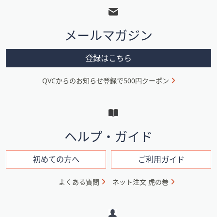
ッ
タ
メールマガジン
ー
メ
登録はこちら
ニ
QVCからのお知らせ登録で500円クーポン
ュ
ー
と
イ
ヘルプ・ガイド
ン
フ
初めての方へ
ご利用ガイド
ォ
よくある質問
ネット注文 虎の巻
メ
ー