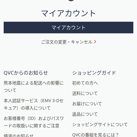
シ
マイアカウント
ョ
ン
マイアカウント
ご注文の変更・キャンセル
QVCからのお知らせ
ショッピングガイド
熊本地震による配送への影響に
初めての方へ
ついて
送料について
本人認証サービス（EMV 3-Dセ
お届けについて
キュア）の導入について
返品について
お客様番号（ID）およびパスワ
ショッピングサイトについて
ードの取扱いに関するご注意
QVCの番組を見るには？
停波のお知らせ