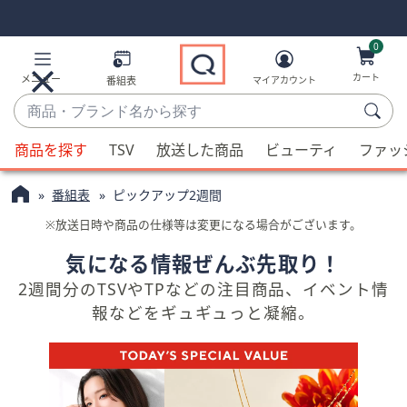
Skip
Skip
Navigation
Navigation
Links
Links2
0
カート
メニュー
番組表
マイアカウント
商
品・
候
ブ
商品を探す
TSV
放送した商品
ビューティ
ファッ
補
ラ
が
ン
番組表
ピックアップ2週間
利
ド
用
※放送日時や商品の仕様等は変更になる場合がございます。
名
可
か
気になる情報ぜんぶ先取り！
能
ら
2週間分のTSVやTPなどの注目商品、イベント情
な
探
報などをギュギュっと凝縮。
場
す
合、
上
下
の