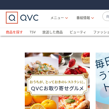
Skip
Skip
Navigation
Navigation
Links
Links2
商
メニュー
番組情報
品
候
ブ
補
ラ
商品を探す
TSV
放送した商品
ビューティ
ファッシ
が
ン
利
ド
用
名
可
か
能
ら
な
探
場
す
合
上
下
の
矢
印