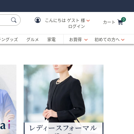
0
こんにちは
ゲスト 様
カート
ログイン
Cart is Empty
C
チングッズ
グルメ
家電
お買得
初めての方へ