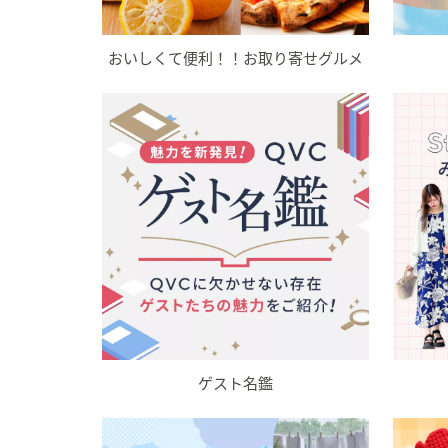
キ
ー
ま
おいしくて便利！！お取り寄せグルメ
た
は
タ
ッ
チ
デ
バ
イ
ス
で
左
右
に
ゲスト名鑑
ス
ワ
イ