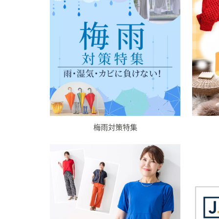
プ
し
て
閲
覧
で
き
ま
す
梅雨対策特集