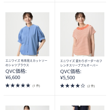
Stars
エニワイズ 布帛見えカットソー
エニワイズ 変わりボーダーのフ
のシャツブラウス
レンチスリーブプルオーバー
QVC価格:
QVC価格:
¥6,600
¥5,500
5.0
4.0
(1 件)
(2 件)
of
of
5
5
Stars
Stars