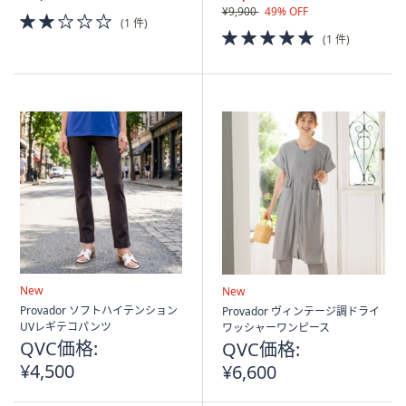
¥9,900
49% OFF
2.0
(1 件)
of
5.0
(1 件)
5
of
Stars
5
Stars
New
New
Provador ソフトハイテンション
Provador ヴィンテージ調ドライ
UVレギテコパンツ
ワッシャーワンピース
QVC価格:
QVC価格:
¥4,500
¥6,600