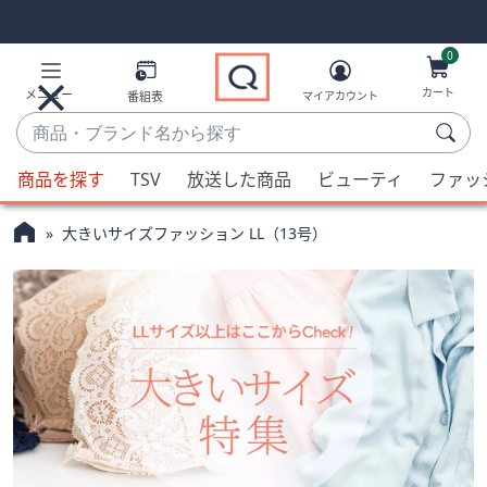
Skip
Skip
Navigation
Navigation
Links
Links2
0
カート
メニュー
番組表
マイアカウント
商
品・
候
ブ
商品を探す
TSV
放送した商品
ビューティ
ファッ
補
ラ
が
ン
大きいサイズファッション LL（13号）
利
ド
用
名
可
か
能
ら
な
探
場
す
合、
上
下
の