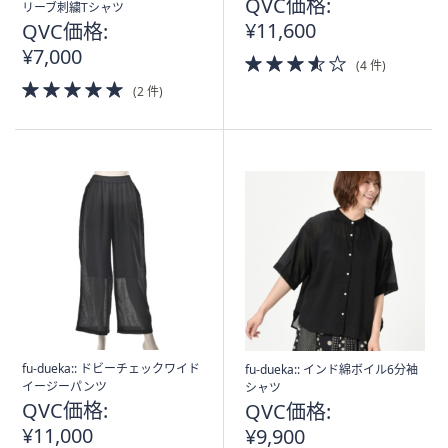
QVC価格:
リーブ刺繍Tシャツ
¥11,600
QVC価格:
¥7,000
3.5
(4 件)
of
5.0
(2 件)
5
of
Stars
5
Stars
fu-dueka:: ドビーチェックワイド
fu-dueka:: インド綿ボイル6分袖
イージーパンツ
シャツ
QVC価格:
QVC価格:
¥11,000
¥9,900