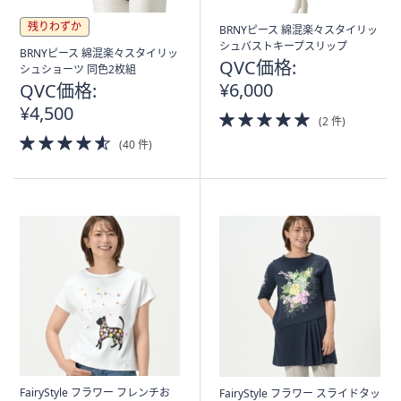
残りわずか
BRNYピース 綿混楽々スタイリッ
シュバストキープスリップ
BRNYピース 綿混楽々スタイリッ
QVC価格:
シュショーツ 同色2枚組
¥6,000
QVC価格:
¥4,500
5.0
(2 件)
of
4.5
(40 件)
5
of
Stars
5
Stars
FairyStyle フラワー フレンチお
FairyStyle フラワー スライドタッ