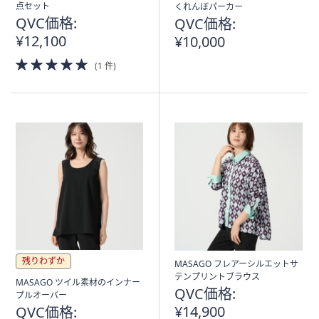
点セット
くれんぼパーカー
QVC価格:
QVC価格:
¥12,100
¥10,000
5.0
(1 件)
of
5
Stars
残りわずか
MASAGO フレアーシルエットサ
テンプリントブラウス
MASAGO ツイル素材のインナー
QVC価格:
プルオーバー
¥14,900
QVC価格: