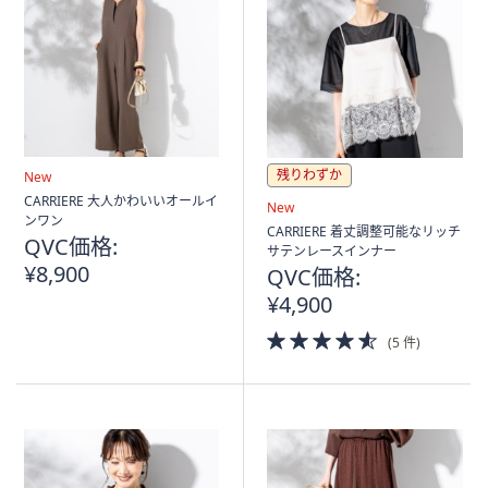
残りわずか
New
CARRIERE 大人かわいいオールイ
New
ンワン
CARRIERE 着丈調整可能なリッチ
QVC価格:
サテンレースインナー
¥8,900
QVC価格:
¥4,900
4.5
(5 件)
of
5
Stars