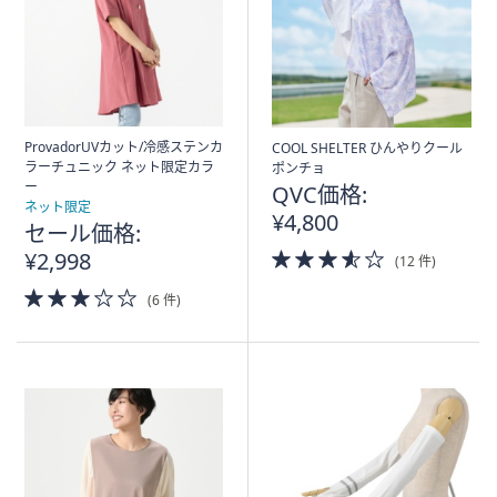
ProvadorUVカット/冷感ステンカ
COOL SHELTER ひんやりクール
ラーチュニック ネット限定カラ
ポンチョ
ー
QVC価格:
ネット限定
¥4,800
セール価格:
3.5
¥2,998
(12 件)
of
3.0
5
(6 件)
of
Stars
5
Stars