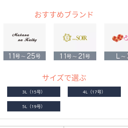
矢
印
おすすめブランド
キ
ー
ま
た
は
タ
ッ
チ
デ
サイズで選ぶ
バ
イ
3L（15号）
4L（17号）
ス
で
5L（19号）
左
右
に