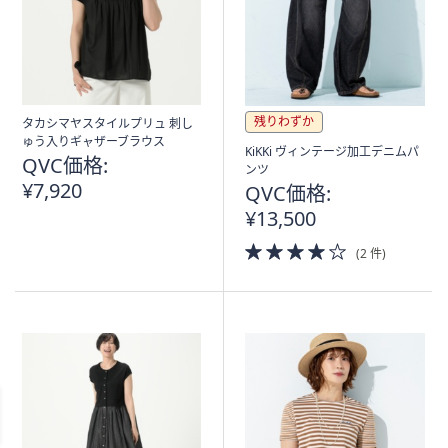
残りわずか
タカシマヤスタイルプリュ 刺し
ゅう入りギャザーブラウス
KiKKi ヴィンテージ加工デニムパ
QVC価格:
ンツ
¥7,920
QVC価格:
¥13,500
4.0
(2 件)
of
5
Stars