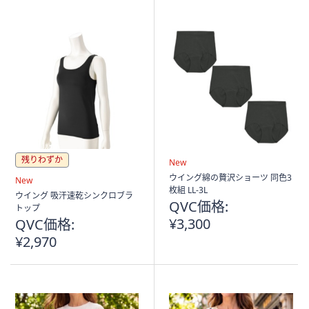
残りわずか
New
ウイング綿の贅沢ショーツ 同色3
New
枚組 LL-3L
ウイング 吸汗速乾シンクロブラ
QVC価格:
トップ
¥3,300
QVC価格:
¥2,970