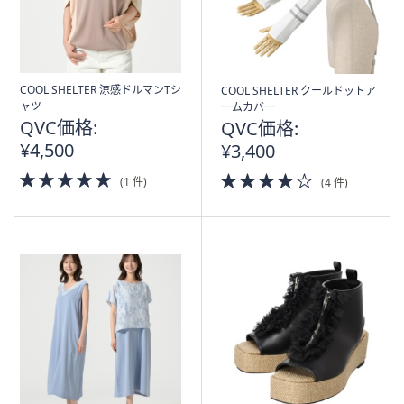
COOL SHELTER 涼感ドルマンTシ
COOL SHELTER クールドットア
ャツ
ームカバー
QVC価格:
QVC価格:
¥4,500
¥3,400
5.0
4.0
(1 件)
(4 件)
of
of
5
5
Stars
Stars