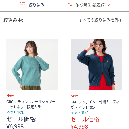
ス
絞り込み
並び替え:
新着順
ワ
イ
絞込み中:
すべての絞り込みを外す
プ
し
て
閲
覧
で
き
ま
す。
New
New
GRC ナチュラルカールシャギー
GRC ワンポイント刺繍カーディ
ニットネット限定カラー
ガン ネット限定
ネット限定
ネット限定
セール価格:
セール価格:
¥6,998
¥4,998