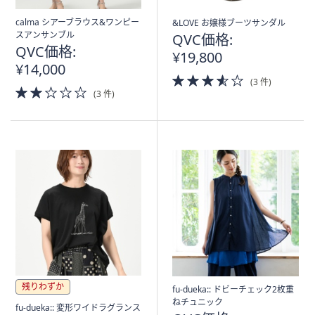
calma シアーブラウス&ワンピー
&LOVE お嬢様ブーツサンダル
スアンサンブル
QVC価格:
QVC価格:
¥19,800
¥14,000
3.5
(3 件)
2.0
of
(3 件)
of
5
5
Stars
Stars
残りわずか
fu-dueka:: ドビーチェック2枚重
ねチュニック
fu-dueka:: 変形ワイドラグランス