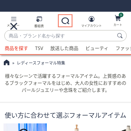
Skip
Skip
Navigation
Navigation
Links
Links2
0
カート
メニュー
番組表
マイアカウント
商
品・
候
ブ
商品を探す
TSV
放送した商品
ビューティ
ファッ
補
ラ
QVC
が
ン
レディースフォーマル特集
利
ド
用
名
様々なシーンで活躍するフォーマルアイテム。上質感のあ
可
か
るブラックフォーマルをはじめ、大人の女性におすすめの
能
ら
パールジュエリーや念珠をご紹介します。
な
探
場
す
合、
使い方に合わせて選ぶフォーマルアイテム
上
下
の