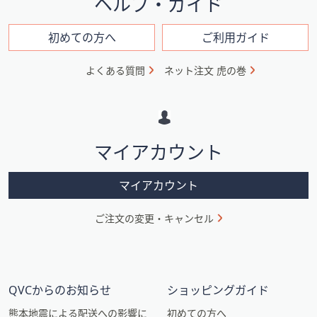
ヘルプ・ガイド
ン
フ
初めての方へ
ご利用ガイド
ォ
よくある質問
ネット注文 虎の巻
メ
ー
シ
マイアカウント
ョ
ン
マイアカウント
ご注文の変更・キャンセル
QVCからのお知らせ
ショッピングガイド
熊本地震による配送への影響に
初めての方へ