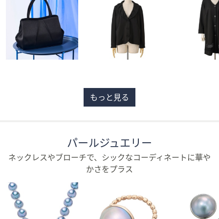
矢
印
キ
ー
ま
た
は
タ
もっと見る
ッ
チ
デ
バ
パールジュエリー
イ
ネックレスやブローチで、シックなコーディネートに華や
ス
かさをプラス
で
左
右
に