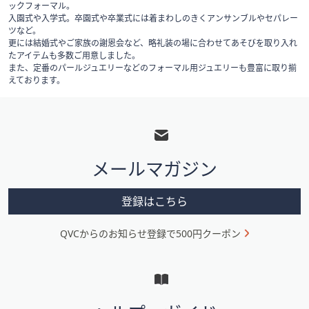
ックフォーマル。
入園式や入学式。卒園式や卒業式には着まわしのきくアンサンブルやセパレー
ツなど。
更には結婚式やご家族の謝恩会など、略礼装の場に合わせてあそびを取り入れ
たアイテムも多数ご用意しました。
また、定番のパールジュエリーなどのフォーマル用ジュエリーも豊富に取り揃
えております。
フ
ッ
タ
メールマガジン
ー
メ
登録はこちら
ニ
QVCからのお知らせ登録で500円クーポン
ュ
ー
と
イ