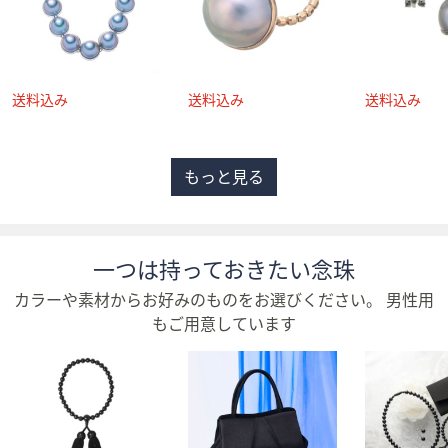
ス
ワ
イ
プ
し
て
送
送
送
閲
料
料
料
込
込
込
覧
もっと見る
み
み
み
で
き
ま
一つは持っておきたい念珠
す。
カラーや素材からお好みのものをお選びください。 男性用
もご用意しています