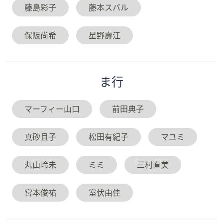
藤島彩子
藤本スバル
保阪尚希
星野壽江
ま
行
マーフィー山口
前田典子
真砂且子
松田有紀子
マユミ
丸山玲未
ミミ
三村直美
宮本俊祐
室伏由佳