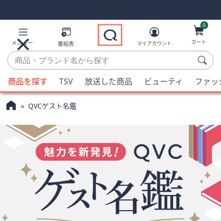
Skip
Skip
Navigation
Navigation
Links
Links2
0
カート
メニュー
番組表
マイアカウント
商
品・
候
ブ
商品を探す
TSV
放送した商品
ビューティ
ファッ
補
ラ
が
ン
QVCゲスト名鑑
利
ド
用
名
可
か
能
ら
な
探
場
す
合、
上
下
の