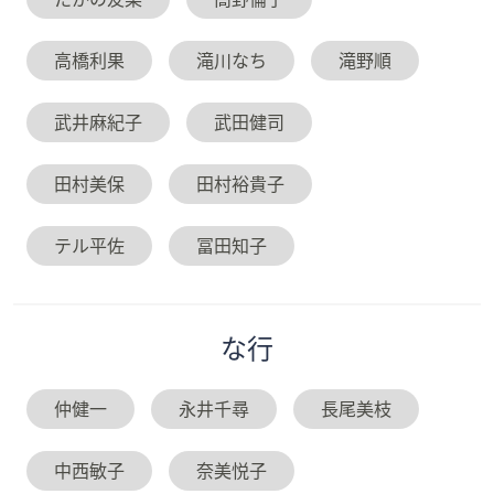
高橋利果
滝川なち
滝野順
武井麻紀子
武田健司
田村美保
田村裕貴子
テル平佐
冨田知子
な
行
仲健一
永井千尋
長尾美枝
中西敏子
奈美悦子