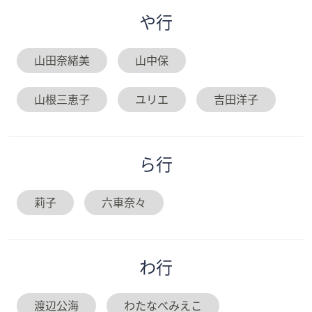
や
行
山田奈緒美
山中保
山根三恵子
ユリエ
吉田洋子
ら
行
莉子
六車奈々
わ
行
渡辺公海
わたなべみえこ