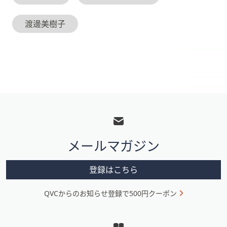
渡邊美樹子
フ
ッ
タ
メールマガジン
ー
メ
登録はこちら
ニ
QVCからのお知らせ登録で500円クーポン
ュ
ー