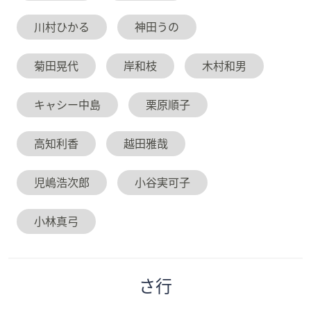
川村ひかる
神田うの
菊田晃代
岸和枝
木村和男
キャシー中島
栗原順子
高知利香
越田雅哉
児嶋浩次郎
小谷実可子
小林真弓
さ
行