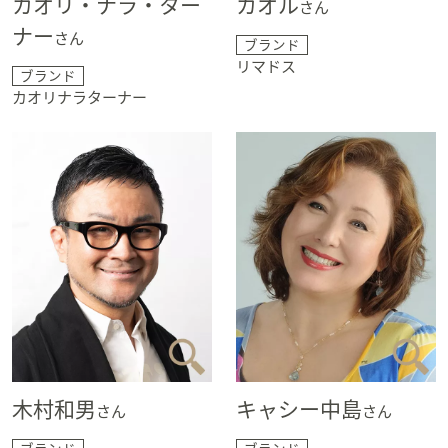
カオリ・ナラ・ター
カオル
さん
ナー
さん
ブランド
リマドス
ブランド
カオリナラターナー
木村和男
キャシー中島
さん
さん