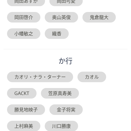
岡田あすか
岡田可愛
岡田啓介
奥山英俊
鬼倉龍大
小幡敏之
織香
か
行
カオリ・ナラ・ターナー
カオル
GACKT
笠原真寿美
勝見地映子
金子将実
上村麻美
川口勝康