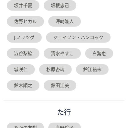
坂井千夏
坂根忠己
佐野ヒカル
澤崎隆人
J.ノリツグ
ジェイソン・ハンコック
澁谷梨絵
清水やすこ
白勢恵
城咲仁
杉原杏璃
鈴江祐未
鈴木順之
鈴田江美
た
行
たかの友梨
高野倫子