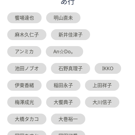
あ
行
饗場達也
明山直未
麻木久仁子
新井佳津子
アンミカ
An☆Do。
池田ノブオ
石野真理子
IKKO
伊東香緒
稲田永子
上田祥子
梅澤成光
大饗典子
大川信子
大橋タカコ
大巻裕一