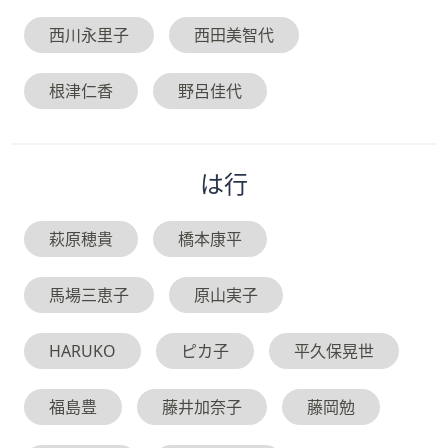
西川永里子
西田美智代
根津仁香
野呂佳代
は
行
萩原穂貴
橋本康平
馬場三恵子
原山実子
HARUKO
ピカ子
平久保晃世
福島豊
藤井加奈子
藤岡勉