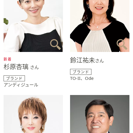
鈴江祐未
新着
さん
杉原杏璃
さん
ブランド
TO-II、Ode
ブランド
アンディジュール