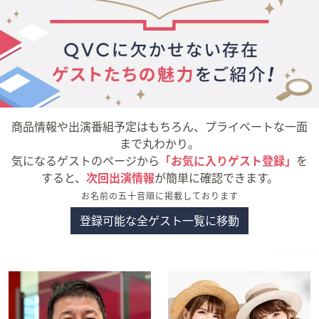
矢
印
キ
ー
ま
た
は
商品情報や出演番組予定はもちろん、プライベートな一面
タ
まで丸わかり。
ッ
気になるゲストのページから
「お気に入りゲスト登録」
を
チ
すると、
次回出演情報
が簡単に確認できます。
デ
お名前の五十音順に掲載しております
バ
イ
登録可能な全ゲスト一覧に移動
ス
で
左
右
に