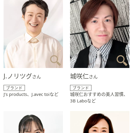
J.ノリツグ
城咲仁
さん
さん
ブランド
ブランド
J’s products、J.avec toiなど
城咲仁おすすめの美人習慣、
3B Laboなど