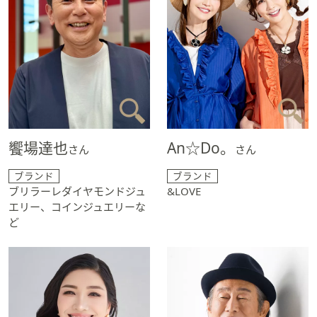
ス
ワ
イ
プ
し
て
閲
覧
で
饗場達也
An☆Do。
さん
さん
き
ま
ブランド
ブランド
す。
ブリラーレダイヤモンドジュ
&LOVE
エリー、コインジュエリーな
ど