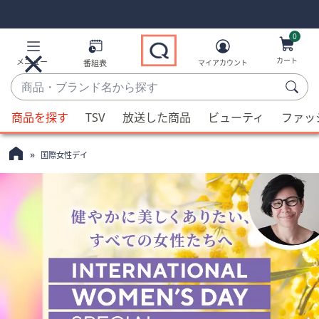
Skip
Skip
Navigation
Navigation
Links
Links2
0
カート
メニュー
番組表
マイアカウント
商
品・
候
ブ
商品を探す
TSV
放送した商品
ビューティ
ファッ
補
ラ
が
ン
国際女性デイ
利
ド
用
名
可
か
能
ら
な
探
場
す
合、
上
下
の