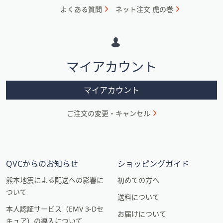
ォ
よくある質問
ネット注文 虎の巻
メ
ー
シ
マイアカウント
ョ
ン
マイアカウント
ご注文の変更・キャンセル
QVCからのお知らせ
ショッピングガイド
熊本地震による配送への影響に
初めての方へ
ついて
送料について
本人認証サービス（EMV 3-Dセ
お届けについて
キュア）の導入について