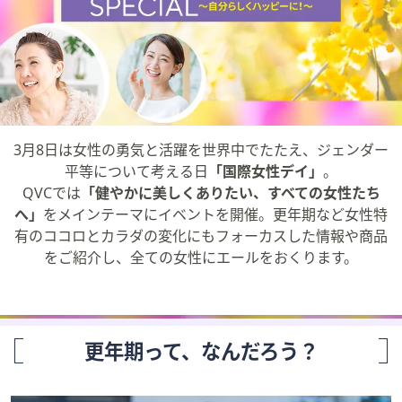
矢
印
キ
ー
ま
た
は
3月8日は女性の勇気と活躍を世界中でたたえ、ジェンダー
タ
平等について考える日
「国際女性デイ」
。
ッ
QVCでは
「健やかに美しくありたい、すべての女性たち
チ
へ」
をメインテーマにイベントを開催。更年期など女性特
デ
有のココロとカラダの変化にもフォーカスした情報や商品
バ
をご紹介し、全ての女性にエールをおくります。
イ
ス
で
左
更年期って、なんだろう？
右
に