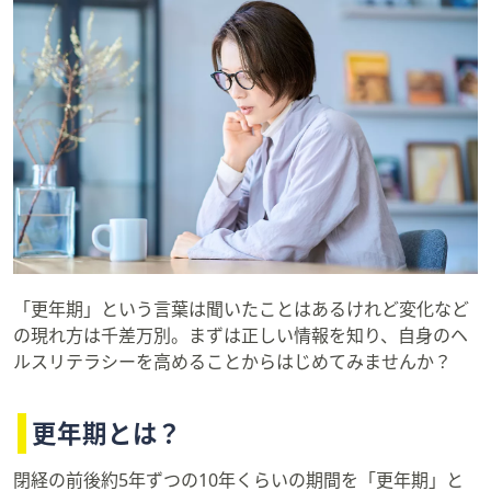
ス
ワ
イ
プ
し
て
閲
覧
で
き
ま
す。
「更年期」という言葉は聞いたことはあるけれど変化など
の現れ方は千差万別。まずは正しい情報を知り、自身のヘ
ルスリテラシーを高めることからはじめてみませんか？
更年期とは？
閉経の前後約5年ずつの10年くらいの期間を「更年期」と