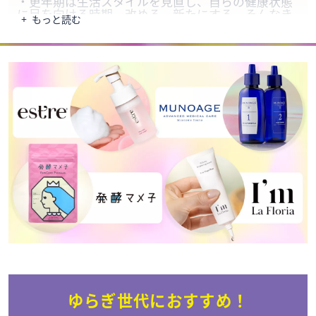
・更年期は生活スタイルを見直し、自らの健康状態
に目を向ける時期。改める、新たにする、そんなき
もっと読む
っかけだな、と思ったのは、最も辛い数か月を過ご
し、しばらく経ってからでした。
・自分のペースで幸せに生きていくギアチェンジを
し、更年期を幸年期にしていく―だとすると、医療
を含めた様々なトリートメントは不可欠だなあ、と
強く思います。
・ホルモンは、ジェンダーや年齢にかかわらず、私
たちの心と身体に影響を与えます。何かあった時に
は相談できるドクターがいて、過度に恐れず、必ず
治療法はあるんだ―と、安心できる人が増えるよ
う、これからも私の体験や情報を伝えたいと思って
います。
※『見て触って向き合って 自分らしく着る 生きる』
（マガジンハウス）より一部を抜粋
ゆらぎ世代におすすめ！