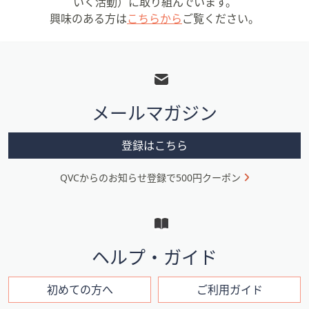
いく活動）に取り組んでいます。
興味のある方は
こちらから
ご覧ください。
フ
ッ
タ
メールマガジン
ー
メ
登録はこちら
ニ
QVCからのお知らせ登録で500円クーポン
ュ
ー
と
イ
ヘルプ・ガイド
ン
フ
初めての方へ
ご利用ガイド