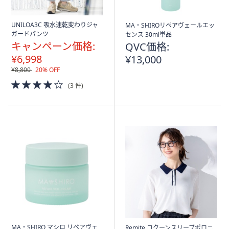
UNILOA3C 吸水速乾変わりジャ
MA・SHIROリペアヴェールエッ
ガードパンツ
センス 30ml単品
キャンペーン価格:
QVC価格:
¥6,998
¥13,000
¥8,800
20% OFF
4.0
(3 件)
of
5
Stars
MA・SHIRO マシロ リペアヴェ
Remite コクーンスリーブポロニ