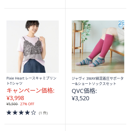
of
5
Stars
Pixie Heart レースキャミプリン
ジャヴィ 3WAY綿混着圧サポータ
トTシャツ
ー&ショートソックスセット
キャンペーン価格:
QVC価格:
¥3,998
¥3,520
¥5,500
27% OFF
4.0
(1 件)
of
5
Stars