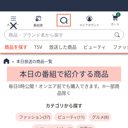
Skip
Skip
Navigation
Navigation
Links
Links2
0
カート
メニュー
番組表
マイアカウント
商
品・
候
ブ
商品を探す
TSV
放送した商品
ビューティ
ファッ
補
ラ
が
ン
本日放送の商品一覧
利
ド
用
本日の番組で紹介する商品
名
可
か
能
毎日0時公開！オンエア前でも購入できます。※一部商
ら
な
品除く
探
場
す
合、
カテゴリから探す
上
ファッション(37)
ビューティ(11)
グルメ(8)
下
の