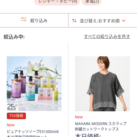
レジャー・ホビー(4)
家電(2)
矢
印
キ
絞り込み
並び替え:
おすすめ順
ー
ま
絞込み中:
すべての絞り込みを外す
た
は
タ
ッ
チ
デ
バ
イ
ス
で
左
TSV価格
New
右
MAHARA MODERN スカラップ
New
に
刺繍カットワークトップス
ピュアナッツソープEX1000ml4
本日価格: