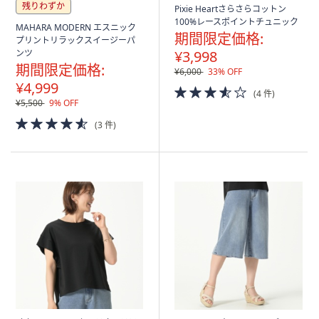
残りわずか
Pixie Heartさらさらコットン
100%レースポイントチュニック
MAHARA MODERN エスニック
期間限定価格:
プリントリラックスイージーパ
ンツ
¥3,998
期間限定価格:
¥6,000
33% OFF
¥4,999
3.5
(4 件)
of
¥5,500
9% OFF
5
4.5
(3 件)
Stars
of
5
Stars