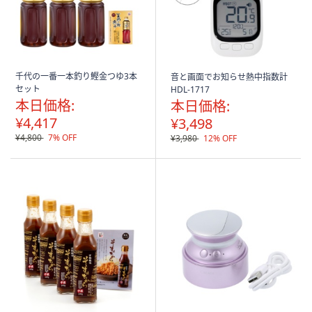
千代の一番一本釣り鰹金つゆ3本
音と画面でお知らせ熱中指数計
セット
HDL-1717
本日価格:
本日価格:
¥4,417
¥3,498
¥4,800
7% OFF
¥3,980
12% OFF