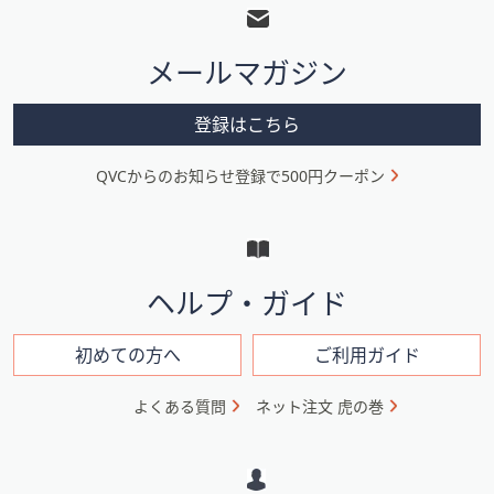
ッ
タ
メールマガジン
ー
メ
登録はこちら
ニ
QVCからのお知らせ登録で500円クーポン
ュ
ー
と
イ
ヘルプ・ガイド
ン
フ
初めての方へ
ご利用ガイド
ォ
よくある質問
ネット注文 虎の巻
メ
ー