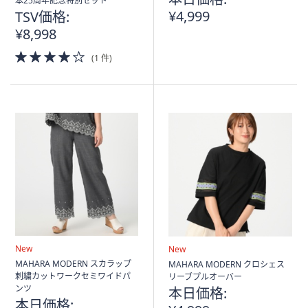
ス
本25周年記念特別セット
¥4,999
TSV価格:
ワ
¥8,998
イ
プ
4.0
(1 件)
し
of
5
て
Stars
閲
覧
で
き
ま
す。
New
New
MAHARA MODERN スカラップ
MAHARA MODERN クロシェス
刺繍カットワークセミワイドパ
リーブプルオーバー
ンツ
本日価格:
本日価格: