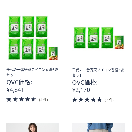
Stars
千代の一番野菜ブイヨン香澄6袋
千代の一番野菜ブイヨン香澄3袋
セット
セット
QVC価格:
QVC価格:
¥4,341
¥2,170
4.5
5.0
(4 件)
(3 件)
of
of
5
5
Stars
Stars