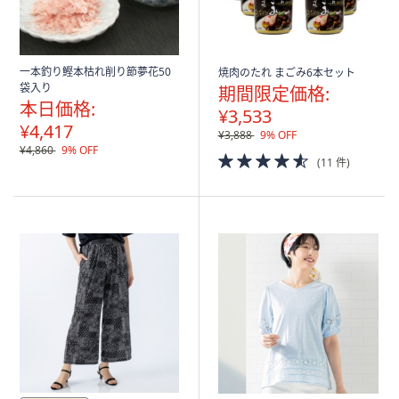
一本釣り鰹本枯れ削り節夢花50
焼肉のたれ まごみ6本セット
袋入り
期間限定価格:
本日価格:
¥3,533
¥4,417
¥3,888
9% OFF
¥4,860
9% OFF
4.5
(11 件)
of
5
Stars