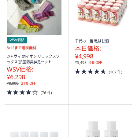
WSV価格
千代の一番 私は甘酒
本日価格:
送
8/12まで送料無料
料
¥4,998
ジャヴィ 銅イオン リラックスソ
無
ックス[抗菌防臭]4足セット
¥5,498
9% OFF
料
WSV価格:
4.5
(107 件)
¥6,298
of
5
¥8,000
21% OFF
Stars
4.0
(76 件)
of
5
Stars