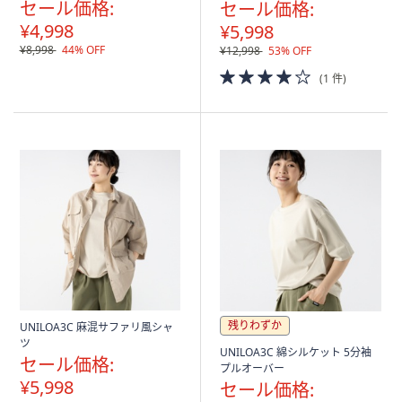
セール価格:
セール価格:
¥4,998
¥5,998
¥8,998
44% OFF
¥12,998
53% OFF
4.0
(1 件)
of
5
Stars
残りわずか
UNILOA3C 麻混サファリ風シャ
ツ
UNILOA3C 綿シルケット 5分袖
セール価格:
プルオーバー
¥5,998
セール価格: