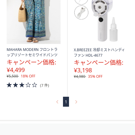
MAHARA MODERN フロントラ
X.BREEZEE 冷却ミストハンディ
ップリゾートセミワイドパンツ
ファン HDL-4677
キャンペーン価格:
キャンペーン価格:
¥4,499
¥3,198
¥5,500
18% OFF
¥4,980
35% OFF
3.0
(7 件)
of
5
Stars
1
フ