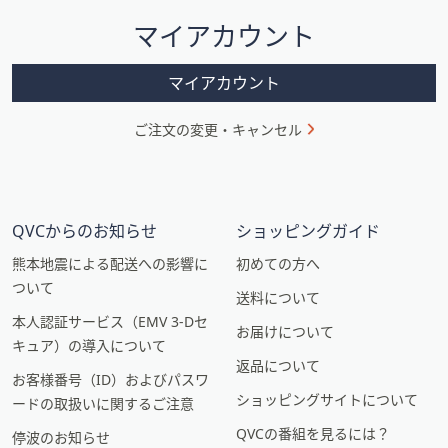
シ
マイアカウント
ョ
ン
マイアカウント
ご注文の変更・キャンセル
QVCからのお知らせ
ショッピングガイド
熊本地震による配送への影響に
初めての方へ
ついて
送料について
本人認証サービス（EMV 3-Dセ
お届けについて
キュア）の導入について
返品について
お客様番号（ID）およびパスワ
ショッピングサイトについて
ードの取扱いに関するご注意
QVCの番組を見るには？
停波のお知らせ