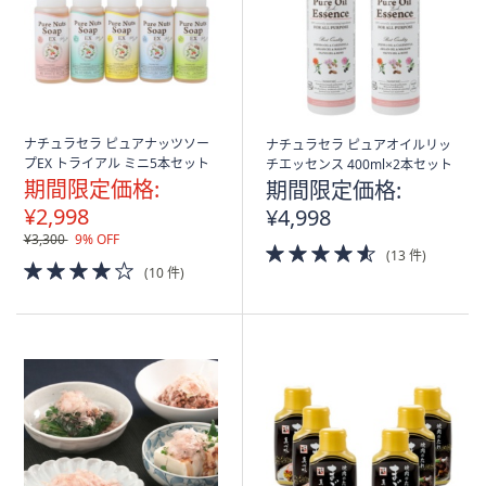
ナチュラセラ ピュアナッツソー
ナチュラセラ ピュアオイルリッ
プEX トライアル ミニ5本セット
チエッセンス 400ml×2本セット
期間限定価格:
期間限定価格:
¥2,998
¥4,998
¥3,300
9% OFF
4.5
(13 件)
4.0
of
(10 件)
of
5
5
Stars
Stars