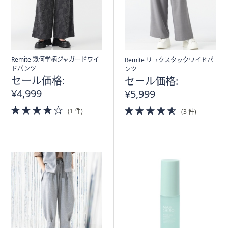
Remite 幾何学柄ジャガードワイ
Remite リュクスタックワイドパ
ドパンツ
ンツ
セール価格:
セール価格:
¥4,999
¥5,999
4.0
4.5
(1 件)
(3 件)
of
of
5
5
Stars
Stars