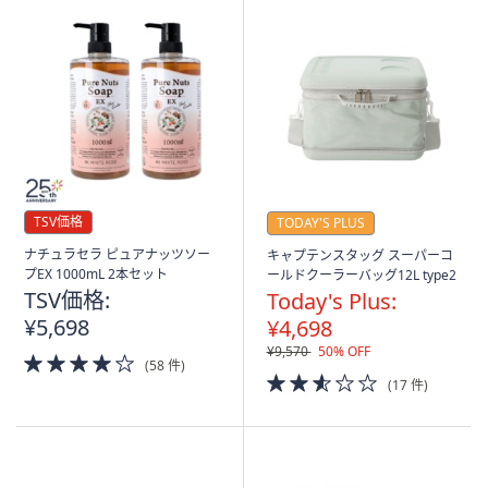
TSV価格
TODAY'S PLUS
ナチュラセラ ピュアナッツソー
キャプテンスタッグ スーパーコ
プEX 1000mL 2本セット
ールドクーラーバッグ12L type2
TSV価格:
Today's Plus:
¥5,698
¥4,698
¥9,570
50% OFF
4.0
(58 件)
of
2.5
(17 件)
5
of
Stars
5
Stars