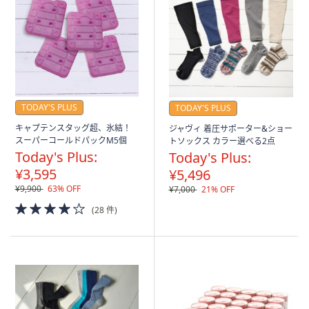
TODAY'S PLUS
TODAY'S PLUS
キャプテンスタッグ超、氷結！
ジャヴィ 着圧サポーター&ショー
スーパーコールドパックM5個
トソックス カラー選べる2点
Today's Plus:
Today's Plus:
¥3,595
¥5,496
¥9,900
63% OFF
¥7,000
21% OFF
4.0
(28 件)
of
5
Stars