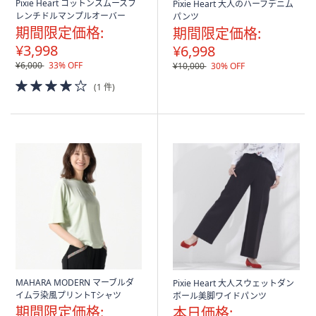
Pixie Heart コットンスムースフ
Pixie Heart 大人のハーフデニム
レンチドルマンプルオーバー
パンツ
期間限定価格:
期間限定価格:
¥3,998
¥6,998
¥6,000
33% OFF
¥10,000
30% OFF
4.0
(1 件)
of
5
Stars
MAHARA MODERN マーブルダ
Pixie Heart 大人スウェットダン
イムラ染風プリントTシャツ
ボール美脚ワイドパンツ
期間限定価格:
本日価格: