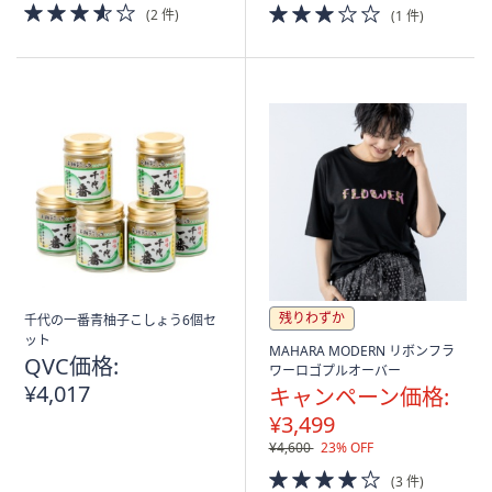
3.5
3.0
(2 件)
(1 件)
of
of
5
5
Stars
Stars
残りわずか
千代の一番青柚子こしょう6個セ
ット
MAHARA MODERN リボンフラ
QVC価格:
ワーロゴプルオーバー
¥4,017
キャンペーン価格:
¥3,499
¥4,600
23% OFF
4.0
(3 件)