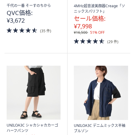
千代の一番 そーすのちから
4MHz超音波美顔器Creage「ソ
QVC価格:
ニックスパリフト」
セール価格:
¥3,672
¥7,998
4.5
(35 件)
¥16,500
51% OFF
of
5
4.5
(29 件)
Stars
of
5
Stars
UNILOA3C シャカシャカカーゴ
UNILOA3C デニムミックス半袖
ハーフパンツ
ブルゾン