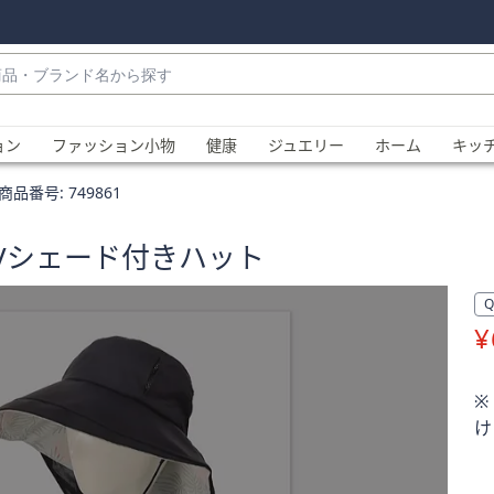
・
ョン
ファッション小物
健康
ジュエリー
ホーム
キッ
商品番号:
749861
UVシェード付きハット
¥
、
※
け