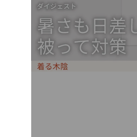
キ
ー
ま
た
は
タ
ッ
チ
デ
バ
イ
ス
で
左
右
に
ス
ワ
イ