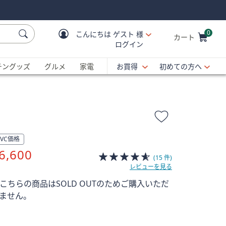
0
こんにちは
ゲスト 様
カート
ログイン
Cart is Empty
C
チングッズ
グルメ
家電
お買得
初めての方へ
QVC価格
削
6,600
(15 件)
除
レビューを見る
 こちらの商品はSOLD OUTのためご購入いただ
ません。