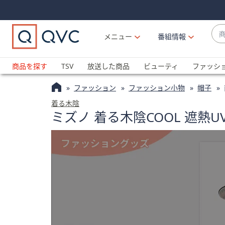
Skip
Skip
Navigation
Navigation
Links
Links2
商
メニュー
番組情報
品
候
ブ
補
ラ
商品を探す
TSV
放送した商品
ビューティ
ファッシ
が
ン
利
ファッション
ファッション小物
帽子
ド
用
名
着る木陰
可
ミズノ 着る木陰COOL 遮熱
か
能
ら
な
探
場
す
合
上
下
の
矢
印