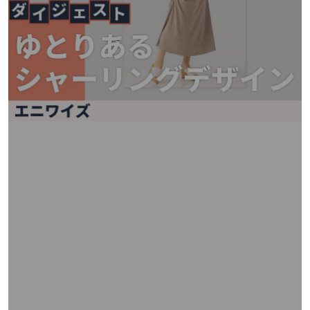
矢
印
キ
ー
ま
た
は
タ
ッ
チ
デ
バ
イ
ス
で
左
右
に