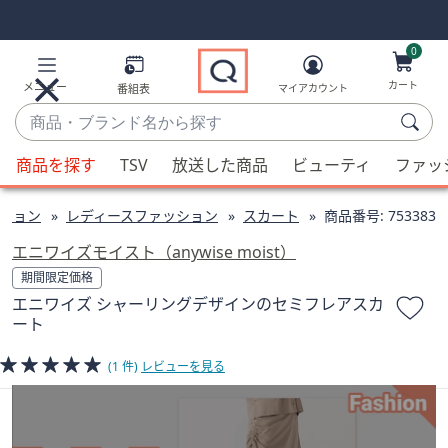
Skip
Skip
Navigation
Navigation
Links
Links2
0
カート
メニュー
番組表
マイアカウント
商
品・
候
ブ
商品を探す
TSV
放送した商品
ビューティ
ファッ
補
ラ
が
ン
ション
レディースファッション
スカート
商品番号:
753383
利
ド
用
エニワイズモイスト（anywise moist）
名
可
期間限定価格
か
能
エニワイズ シャーリングデザインのセミフレアスカ
ら
な
ート
探
場
す
合、
(1 件)
レビューを見る
上
下
の