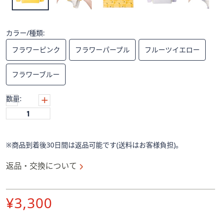
ス
ワ
イ
カラー/種類:
プ
し
フラワーピンク
フラワーパープル
フルーツイエロー
て
閲
フラワーブルー
覧
で
数量:
き
ま
す。
※商品到着後30日間は返品可能です(送料はお客様負担)。
返品・交換について
削
¥3,300
除