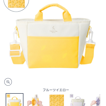
矢
印
キ
ー
ま
た
は
タ
ッ
チ
デ
バ
イ
ス
で
左
フルーツイエロー
右
に