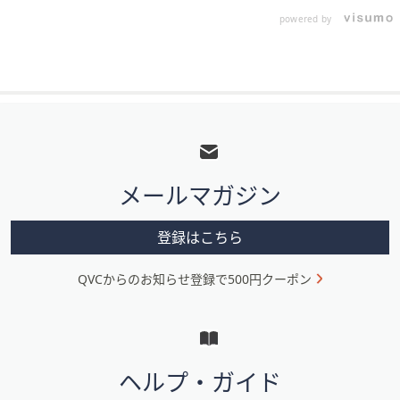
powered by
フ
ッ
タ
メールマガジン
ー
メ
登録はこちら
ニ
QVCからのお知らせ登録で500円クーポン
ュ
ー
と
イ
ヘルプ・ガイド