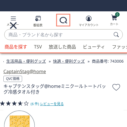
Skip
Skip
Navigation
Navigation
Links
Links2
0
カート
メニュー
番組表
マイアカウント
商
品・
候
ブ
商品を探す
TSV
放送した商品
ビューティ
ファッ
補
ラ
が
ン
生活用品・便利グッズ
快適・便利グッズ
商品番号:
743006
利
ド
用
CaptainStag@home
名
可
QVC価格
か
能
キャプテンスタッグ@homeミニクールトートバッ
ら
な
グ冷感タオル付き
探
場
す
合、
(6 件)
レビューを見る
上
下
の