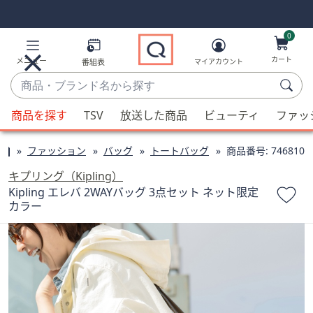
Skip
Skip
Navigation
Navigation
Links
Links2
0
カート
メニュー
番組表
マイアカウント
商
品・
候
ブ
商品を探す
TSV
放送した商品
ビューティ
ファッ
補
ラ
が
ン
ファッション
バッグ
トートバッグ
商品番号:
746810
利
ド
用
キプリング（Kipling）
名
可
Kipling エレバ 2WAYバッグ 3点セット ネット限定
か
カラー
能
ら
な
探
場
す
合、
上
下
の