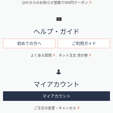
QVCからのお知らせ登録で500円クーポン
ュ
ー
と
イ
ヘルプ・ガイド
ン
フ
初めての方へ
ご利用ガイド
ォ
よくある質問
ネット注文 虎の巻
メ
ー
シ
マイアカウント
ョ
ン
マイアカウント
ご注文の変更・キャンセル