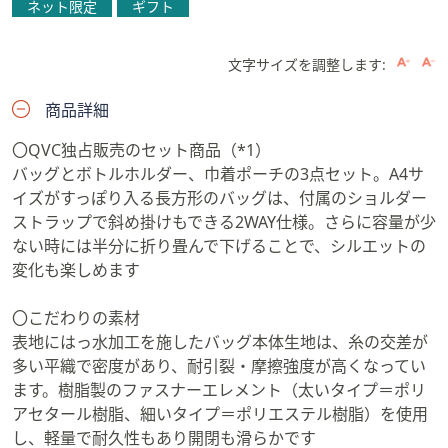
ネット限定
ギフト
文字サイズを調整します:
商品詳細
〇QVC独占販売のセット商品（*1）
バッグとボトルホルダー、巾着ポーチの3点セット。A4サ
イズがすっぽり入る長方形のバッグは、付属のショルダー
ストラップで斜め掛けもできる2WAY仕様。さらに容量が少
ない時には半分に折り畳んで下げることで、シルエットの
変化も楽しめます
〇こだわりの素材
表地にはっ水加工を施したバッグ本体生地は、糸の交差が
多い平織で密度があり、耐引裂・摩擦強度が高くなってい
ます。樹脂製のファスナーエレメント（太いタイプ＝ポリ
アセタール樹脂、細いタイプ＝ポリエステル樹脂）を使用
し、軽量で耐久性もあり開閉も滑らかです