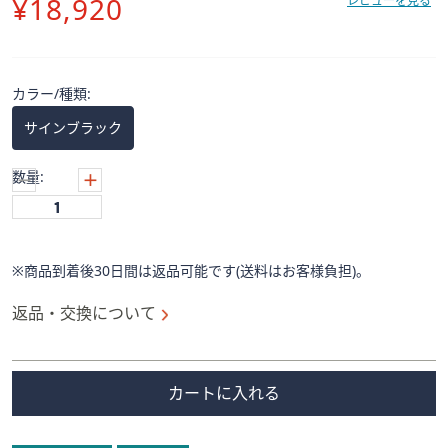
削
¥18,920
ス
レビューを見る
ワ
除
イ
プ
カラー/種類:
し
て
サインブラック
閲
覧
数量:
で
き
ま
す。
※商品到着後30日間は返品可能です(送料はお客様負担)。
返品・交換について
カートに入れる