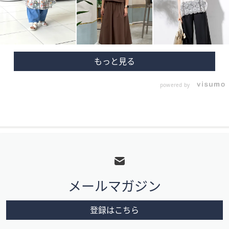
powered by
フ
ッ
タ
メールマガジン
ー
メ
登録はこちら
ニ