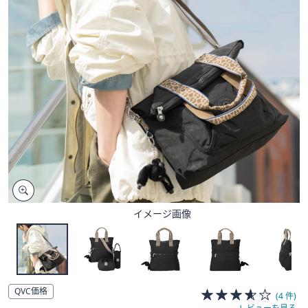
矢
印
キ
ー
ま
た
は
タ
ッ
チ
デ
バ
イ
イメージ画像
ス
で
左
右
に
QVC価格
(4 件)