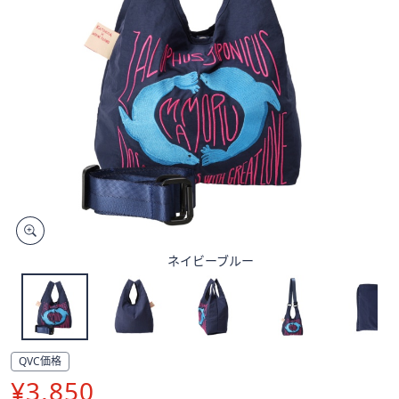
矢
印
キ
ー
ま
た
は
タ
ッ
チ
デ
バ
ネイビーブルー
イ
ス
で
左
右
QVC価格
に
削
¥3,850