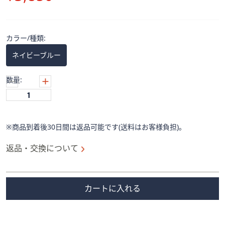
ス
除
ワ
イ
プ
カラー/種類:
し
ネイビーブルー
て
閲
数量:
覧
で
き
ま
※商品到着後30日間は返品可能です(送料はお客様負担)。
す。
返品・交換について
カートに入れる