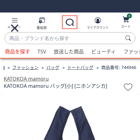
Skip
Skip
Navigation
Navigation
Links
Links2
0
カート
メニュー
番組表
マイアカウント
商
品・
候
ブ
商品を探す
TSV
放送した商品
ビューティ
ファッ
補
ラ
が
ン
ファッション
バッグ
トートバッグ
商品番号:
744946
利
ド
用
KATOKOA mamoru
名
可
KATOKOA mamoru バッグ[小] [ニホンアシカ]
か
能
ら
な
探
場
す
合、
上
下
の