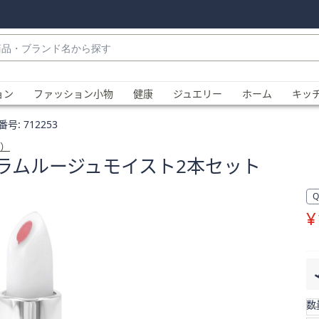
・
ョン
ファッション小物
健康
ジュエリー
ホーム
キッ
番号:
712253
t）
ラムルージュモイスト2本セット
¥
、
数