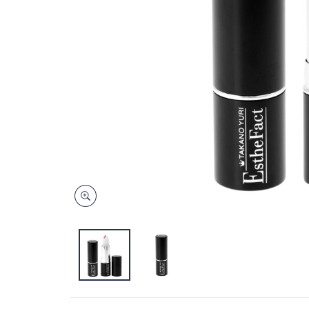
キ
ー
ま
た
は
タ
ッ
チ
デ
バ
イ
ス
で
左
右
に
ス
ワ
イ