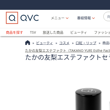
Skip
Skip
Navigation
Navigation
Links
Links2
商
メニュー
番組情報
品
候
ブ
補
ラ
商品を探す
TSV
放送した商品
ビューティ
ファッシ
が
ン
利
ビューティ
コスメ
口紅・リップ
商品
ド
用
名
たかの友梨エステファクト（TAKANO YURI Esthe Fac
可
たかの友梨エステファクトセ
か
能
ら
な
探
場
す
合
上
下
の
矢
印