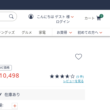
0
こんにちは
ゲスト 様
カート
ログイン
Cart is Empty
C
チングッズ
グルメ
家電
お買得
初めての方へ
QVC価格
削
10,498
(5 件)
除
レビューを見る
在庫あり
量: