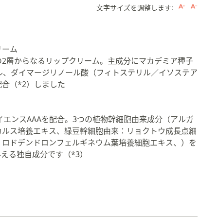
文字サイズを調整します:
リーム
の2層からなるリップクリーム。主成分にマカデミア種子
ル、ダイマージリノール酸（フィトステリル／イソステア
合（*2）しました
。
イエンスAAAを配合。3つの植物幹細胞由来成分（アルガ
カルス培養エキス、緑豆幹細胞由来：リョクトウ成長点細
：ロドデンドロンフェルギネウム葉培養細胞エキス、）を
える独自成分です（*3）