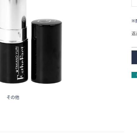
※
返
その他