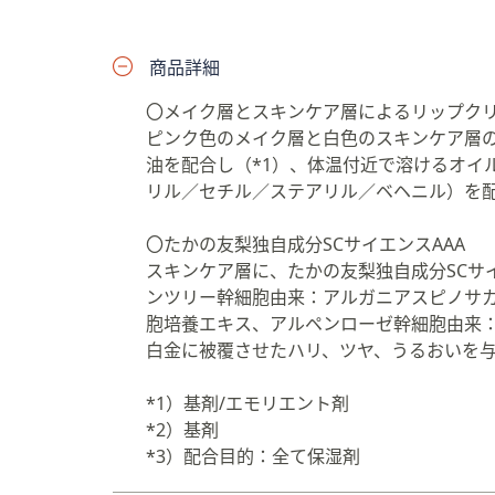
プ
し
商品詳細
て
閲
〇メイク層とスキンケア層によるリップク
覧
ピンク色のメイク層と白色のスキンケア層
で
油を配合し（*1）、体温付近で溶けるオイ
き
リル／セチル／ステアリル／ベヘニル）を配
ま
す
〇たかの友梨独自成分SCサイエンスAAA
スキンケア層に、たかの友梨独自成分SCサ
ンツリー幹細胞由来：アルガニアスピノサ
胞培養エキス、アルペンローゼ幹細胞由来
白金に被覆させたハリ、ツヤ、うるおいを与
*1）基剤/エモリエント剤
*2）基剤
*3）配合目的：全て保湿剤