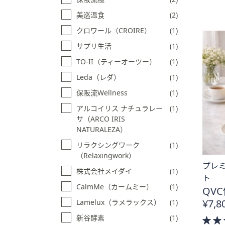
プ
美巡温食
(2)
し
クロワール（CROIRE）
(1)
て
閲
サプリ生活
(1)
覧
TO-II（ティーオーツー）
(1)
で
Leda（レダ）
(1)
き
ま
保阪流Wellness
(1)
す
アルコイリス ナチュラレー
(1)
サ（ARCO IRIS
NATURALEZA）
リラクシングワーク
(1)
（Relaxingwork）
プレミ
株式会社メイダイ
(1)
ト
CalmMe（カームミー）
(1)
QVC
¥7,8
Lamelux（ラメラックス）
(1)
新谷酵素
(1)