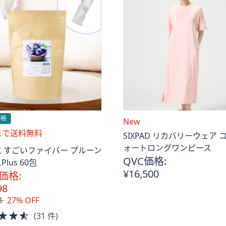
価格
New
3まで送料無料
SIXPAD リカバリーウェア 
ォートロングワンピース
 すごいファイバー プルーン
QVC価格:
lus 60包
¥16,500
価格:
98
8
27% OFF
4.5
(31 件)