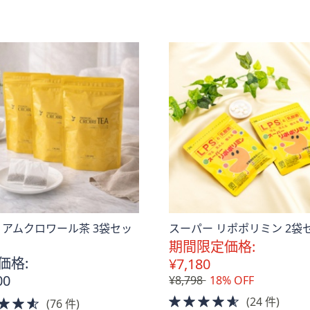
of
5
Stars
。
アムクロワール茶 3袋セッ
スーパー リポポリミン 2袋
期間限定価格:
価格:
¥7,180
00
¥8,798
18% OFF
4.5
(24 件)
4.5
(76 件)