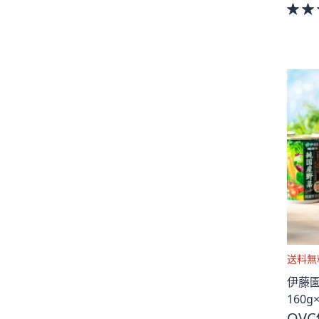
送
伊藤園
料
160g
無
QVC