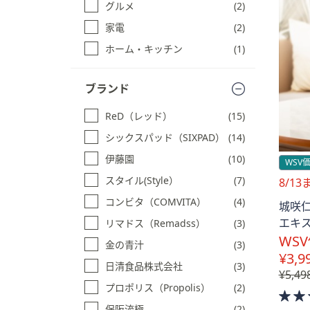
キ
グルメ
(2)
キ
ー
ッ
家電
(2)
プ
ま
ホーム・キッチン
(1)
す
た
る
は
ブランド
タ
ッ
ReD（レッド）
(15)
チ
シックスパッド（SIXPAD）
(14)
デ
バ
伊藤園
(10)
WSV
イ
スタイル(Style）
(7)
送
8/1
ス
料
コンビタ（COMVITA）
(4)
で
城咲仁
無
左
エキスP
リマドス（Remadss）
(3)
料
右
WSV
金の青汁
(3)
に
¥3,9
日清食品株式会社
(3)
ス
¥5,49
プロポリス（Propolis）
(2)
ワ
イ
保阪流極
(2)