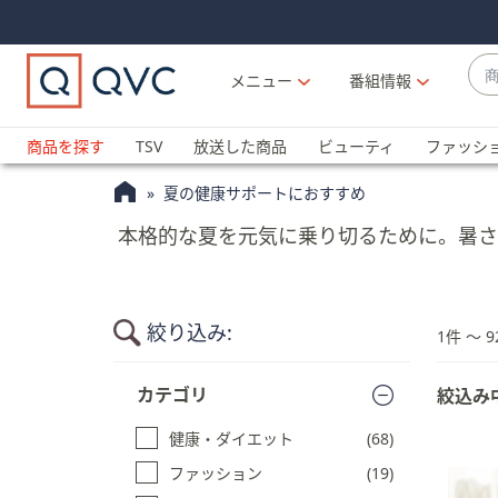
Skip
Skip
Navigation
Navigation
Links
Links2
商
メニュー
番組情報
品
候
ブ
補
ラ
商品を探す
TSV
放送した商品
ビューティ
ファッシ
が
ン
利
夏の健康サポートにおすすめ
ド
用
名
本格的な夏を元気に乗り切るために。暑さ
可
か
能
ら
な
探
場
絞り込み:
す
1件 〜 9
合
商
上
カテゴリ
絞込み
品
下
一
の
健康・ダイエット
(68)
覧
矢
に
ファッション
(19)
印
ス