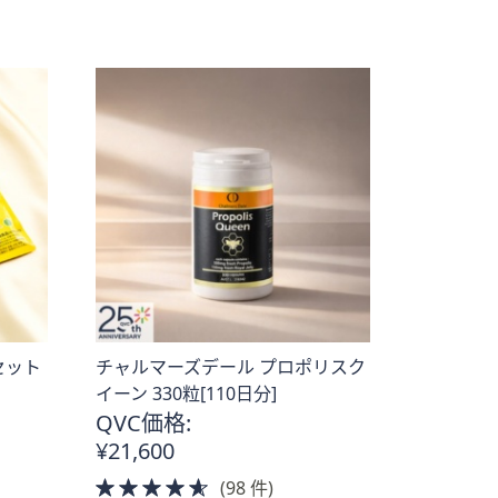
セット
チャルマーズデール プロポリスク
イーン 330粒[110日分]
QVC価格:
¥21,600
4.5
(98 件)