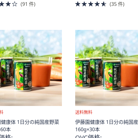
4.0
4.5
(91 件)
(35 件)
of
of
5
5
Stars
Stars
送
健康体 1日分の純国産野菜
伊藤園健康体 1日分の純国
料
×60本
160g×30本
無
価格:
QVC価格: