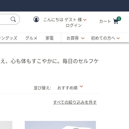
0
こんにちは
ゲスト 様
カート
ログイン
Cart is Empty
C
チングッズ
グルメ
家電
お買得
初めての方へ
整え、心も体もすこやかに。毎日のセルフケ
並び替え:
おすすめ順
すべての絞り込みを外す