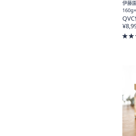
送
伊藤園
料
160g
無
QVC
料
¥8,9