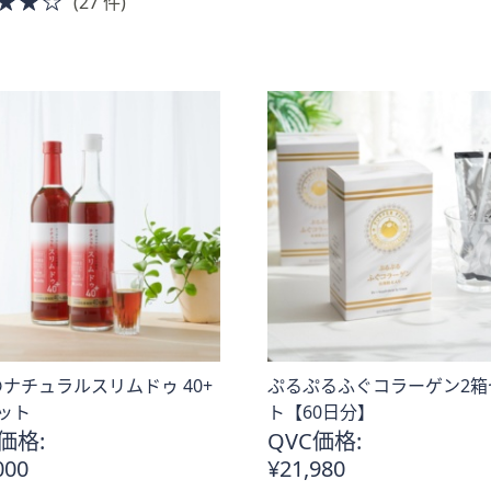
(27 件)
of
5
5
Stars
Stars
ナチュラルスリムドゥ 40+
ぷるぷるふぐコラーゲン2箱
ット
ト【60日分】
価格:
QVC価格:
000
¥21,980