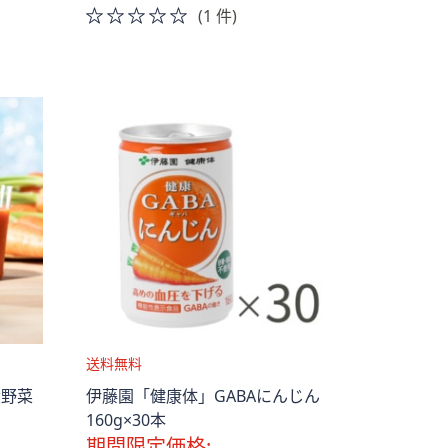
0.0
(1 件)
of
5
Stars
送
産野菜
伊藤園「健康体」GABAにんじん
料
160g×30本
無
期間限定価格: