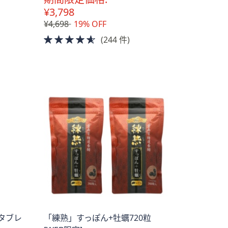
料
¥3,798
¥4,698
19% OFF
4.5
(244 件)
of
5
Stars
タブレ
「練熟」すっぽん+牡蠣720粒