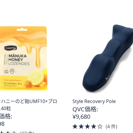
of
of
5
5
Stars
Stars
ハニーのど飴UMF10+プロ
Style Recovery Pole
40粒
QVC価格:
価格:
¥9,680
98
4.0
(4 件)
4.0
of