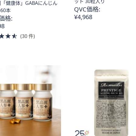
ット 30粒入り
「健康体」GABAにんじん
QVC価格:
×60本
¥4,968
価格:
98
4.5
(30 件)
of
5
Stars