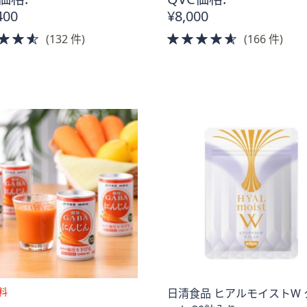
料
400
¥8,000
4.5
4.5
(132 件)
(166 件)
of
of
5
5
Stars
Stars
日清食品 ヒアルモイストW 