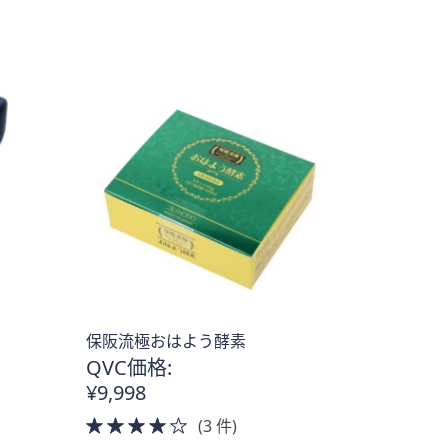
of
5
Stars
保阪流極おはよう酵素
QVC価格:
¥9,998
4.0
(3 件)
of