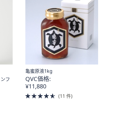
亀蜜原液1kg
QVC価格:
コンフ
¥11,880
4.5
(11 件)
of
5
Stars