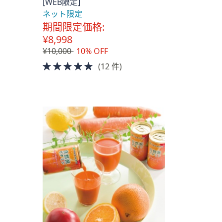
[WEB限定]
ネット限定
期間限定価格:
¥8,998
¥10,000
10% OFF
5.0
(12 件)
of
5
Stars