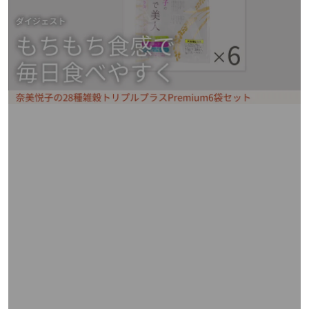
矢
印
キ
ー
ま
た
は
タ
ッ
チ
デ
バ
イ
ス
で
左
右
に