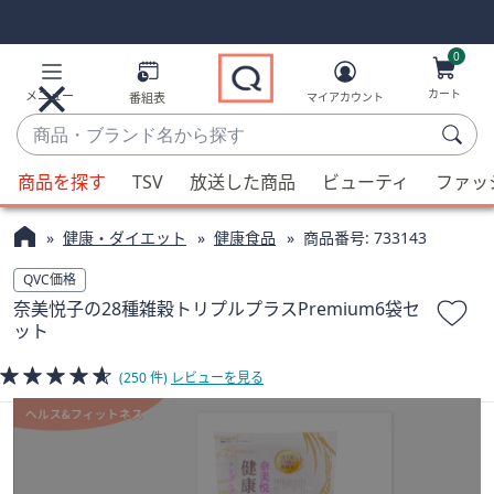
Skip
Skip
Navigation
Navigation
Links
Links2
0
カート
メニュー
番組表
マイアカウント
商
品・
候
ブ
商品を探す
TSV
放送した商品
ビューティ
ファッ
補
ラ
が
ン
健康・ダイエット
健康食品
商品番号:
733143
利
ド
用
QVC価格
名
可
奈美悦子の28種雑穀トリプルプラスPremium6袋セ
か
能
ット
ら
な
探
場
(250 件)
レビューを見る
す
合、
上
下
の