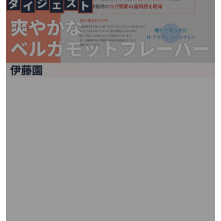
矢
印
キ
ー
ま
た
は
タ
ッ
チ
デ
バ
イ
ス
で
左
右
に