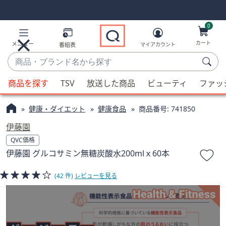
Skip
Skip
Navigation
Navigation
Links
Links2
0
カート
メニュー
番組表
マイアカウント
商
品・
候
ブ
商品を探す
TSV
放送した商品
ビューティ
ファッ
補
ラ
が
ン
健康・ダイエット
健康食品
商品番号:
741850
利
ド
用
伊藤園
名
可
QVC価格
か
能
伊藤園 グルコサミン無糖炭酸水200mlｘ60本
ら
な
探
場
(42 件)
レビューを見る
す
合、
上
下
の