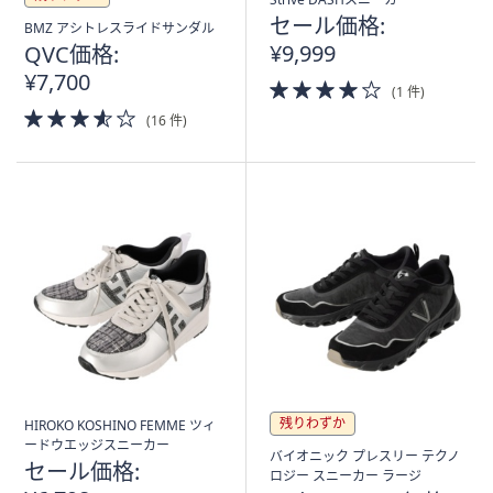
セール価格:
BMZ アシトレスライドサンダル
¥9,999
QVC価格:
¥7,700
4.0
(1 件)
of
3.5
(16 件)
5
of
Stars
5
Stars
残りわずか
HIROKO KOSHINO FEMME ツィ
ードウエッジスニーカー
バイオニック プレスリー テクノ
セール価格:
ロジー スニーカー ラージ