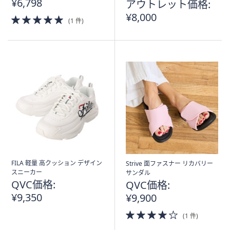
¥6,798
アウトレット価格:
¥8,000
5.0
(1 件)
of
5
Stars
FILA 軽量 高クッション デザイン
Strive 面ファスナー リカバリー
スニーカー
サンダル
QVC価格:
QVC価格:
¥9,350
¥9,900
4.0
(1 件)
of