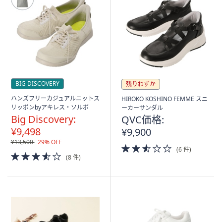
BIG DISCOVERY
残りわずか
ハンズフリーカジュアルニットス
HIROKO KOSHINO FEMME スニ
リッポンbyアキレス・ソルボ
ーカーサンダル
Big Discovery:
QVC価格:
¥9,498
¥9,900
¥13,500
29% OFF
2.5
(6 件)
3.5
of
(8 件)
of
5
5
Stars
Stars