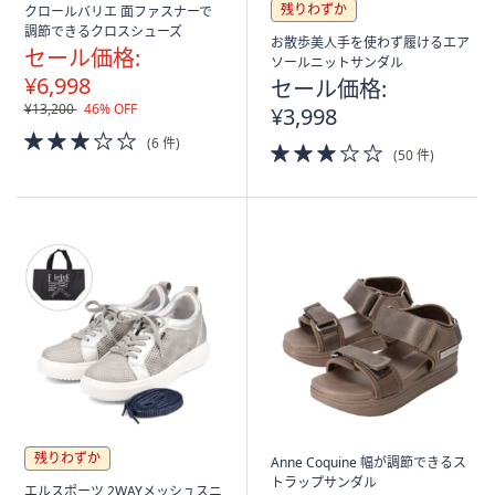
残りわずか
クロールバリエ 面ファスナーで
調節できるクロスシューズ
お散歩美人手を使わず履けるエア
セール価格:
ソールニットサンダル
¥6,998
セール価格:
¥13,200
46% OFF
¥3,998
3.0
(6 件)
3.0
of
(50 件)
of
5
5
Stars
Stars
残りわずか
Anne Coquine 幅が調節できるス
トラップサンダル
エルスポーツ 2WAYメッシュスニ