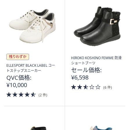
残りわずか
HIROKO KOSHINO FEMME 防滑
ショートブーツ
ELLESPORT BLACK LABEL コー
セール価格:
トステップスニーカー
¥6,598
QVC価格:
¥10,000
2.5
(6 件)
of
4.5
(2 件)
5
of
Stars
5
Stars