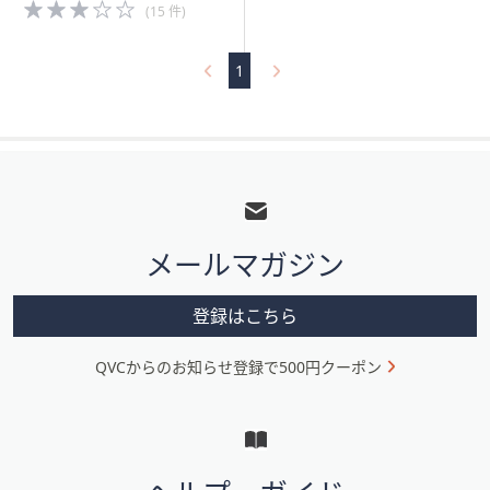
3.0
(15 件)
of
5
Stars
1
フ
ッ
タ
メールマガジン
ー
メ
登録はこちら
ニ
QVCからのお知らせ登録で500円クーポン
ュ
ー
と
イ