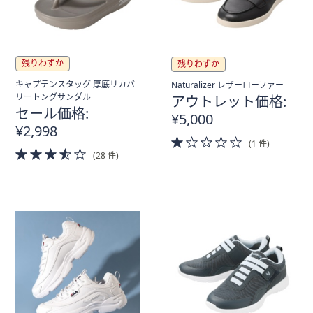
残りわずか
残りわずか
キャプテンスタッグ 厚底リカバ
Naturalizer レザーローファー
リートングサンダル
アウトレット価格:
セール価格:
¥5,000
¥2,998
1.0
(1 件)
3.5
of
(28 件)
of
5
5
Stars
Stars