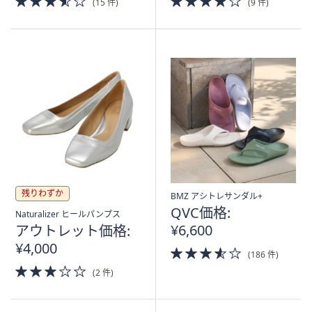
(15 件)
(9 件)
of
of
5
5
Stars
Stars
残りわずか
BMZ アシトレサンダル+
QVC価格:
Naturalizer ヒールパンプス
¥6,600
アウトレット価格:
¥4,000
3.5
(186 件)
of
3.0
(2 件)
5
of
Stars
5
Stars