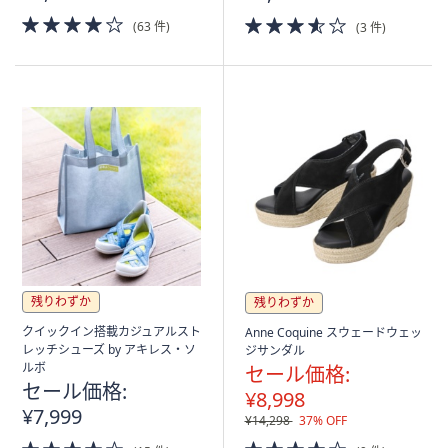
4.0
3.5
(63 件)
(3 件)
of
of
5
5
Stars
Stars
残りわずか
残りわずか
クイックイン搭載カジュアルスト
Anne Coquine スウェードウェッ
レッチシューズ by アキレス・ソ
ジサンダル
ルボ
セール価格:
セール価格:
¥8,998
¥7,999
¥14,298
37% OFF
3.5
4.0