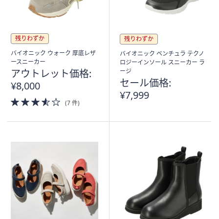
残りわずか
残りわずか
バイオニック ウォーク 厚底レザ
バイオニック ベンチュラ テクノ
ースニーカー
ロジーインソール スニーカー ラ
アウトレット価格:
ージ
セール価格:
¥8,000
¥7,999
3.5
(7 件)
of
5
Stars