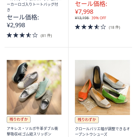
セール価格:
ーカーロゴ入りトートバッグ付
き
¥7,998
セール価格:
¥13,198
39% OFF
¥2,998
3.5
(18 件)
of
3.5
(81 件)
5
of
Stars
5
Stars
残りわずか
残りわずか
アキレス・ソルボ牛革ダブル衝
クロールバリエ幅が調整できるオ
撃吸収4Eゴム紐スリッポン
ープントウシューズ