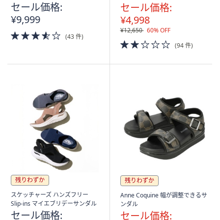
セール価格:
セール価格:
¥9,999
¥4,998
¥12,650
60% OFF
3.5
(43 件)
of
2.0
(94 件)
5
of
Stars
5
Stars
残りわずか
残りわずか
スケッチャーズ ハンズフリー
Anne Coquine 幅が調整できるサ
Slip-ins マイエブリデーサンダル
ンダル
セール価格:
セール価格: