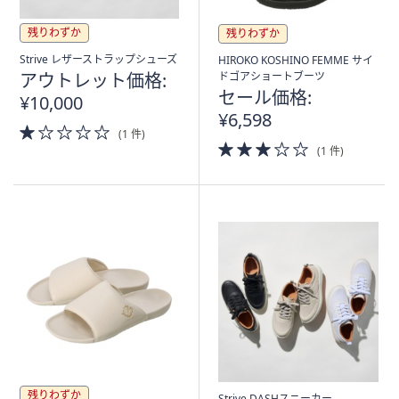
残りわずか
残りわずか
Strive レザーストラップシューズ
HIROKO KOSHINO FEMME サイ
アウトレット価格:
ドゴアショートブーツ
セール価格:
¥10,000
¥6,598
1.0
(1 件)
of
3.0
(1 件)
5
of
Stars
5
Stars
残りわずか
Strive DASHスニーカー