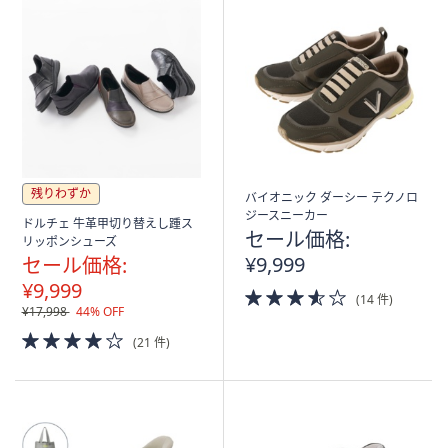
残りわずか
バイオニック ダーシー テクノロ
ジースニーカー
ドルチェ 牛革甲切り替えし踵ス
セール価格:
リッポンシューズ
¥9,999
セール価格:
¥9,999
3.5
(14 件)
of
¥17,998
44% OFF
5
4.0
(21 件)
Stars
of
5
Stars