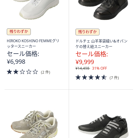
残りわずか
残りわずか
HIROKO KOSHINO FEMMEグリ
ドルチェ 山羊革袋縫い&オパン
ッタースニーカー
ケの替え紐スニーカー
セール価格:
セール価格:
¥6,998
¥9,999
¥14,498
31% OFF
2.0
(2 件)
of
4.5
(7 件)
5
of
Stars
5
Stars