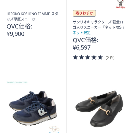
残りわずか
HIROKO KOSHINO FEMME スタ
ッズ厚底スニーカー
サンリオキャラクターズ 軽量ロ
QVC価格:
ゴ入りスニーカー「ネット限定」
¥9,900
ネット限定
QVC価格:
¥6,597
4.5
(2 件)
of
5
Stars