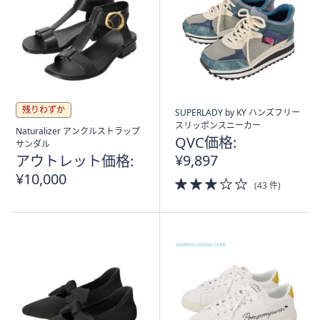
残りわずか
SUPERLADY by KY ハンズフリー
スリッポンスニーカー
Naturalizer アンクルストラップ
QVC価格:
サンダル
¥9,897
アウトレット価格:
¥10,000
3.0
(43 件)
of
5
Stars