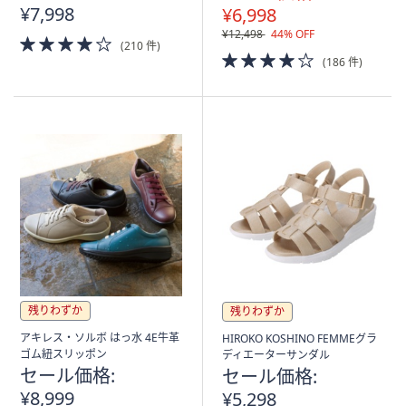
¥7,998
¥6,998
¥12,498
44% OFF
4.0
(210 件)
of
4.0
(186 件)
5
of
Stars
5
Stars
残りわずか
残りわずか
アキレス・ソルボ はっ水 4E牛革
HIROKO KOSHINO FEMMEグラ
ゴム紐スリッポン
ディエーターサンダル
セール価格:
セール価格:
¥8,999
¥5,298