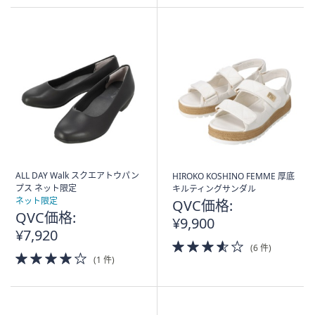
5
Stars
ALL DAY Walk スクエアトウパン
HIROKO KOSHINO FEMME 厚底
プス ネット限定
キルティングサンダル
ネット限定
QVC価格:
QVC価格:
¥9,900
¥7,920
3.5
(6 件)
4.0
of
(1 件)
of
5
5
Stars
Stars