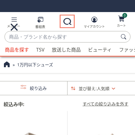
Skip
Skip
Navigation
Navigation
Links
Links2
0
カート
メニュー
番組表
マイアカウント
商
品・
候
ブ
商品を探す
TSV
放送した商品
ビューティ
ファッ
補
ラ
が
ン
1万円以下シューズ
利
ド
用
名
可
か
絞り込み
並び替え:
人気順
能
ら
な
探
場
絞込み中:
すべての絞り込みを外す
す
合、
上
下
の