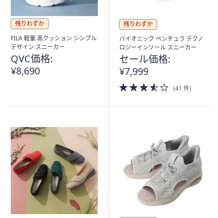
残りわずか
残りわずか
FILA 軽量 高クッション シンプル
バイオニック ベンチュラ テクノ
デザイン スニーカー
ロジーインソール スニーカー
QVC価格:
セール価格:
¥8,690
¥7,999
3.5
(41 件)
of
5
Stars