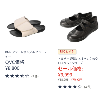
残りわずか
BMZ アシトレサンダル ビューテ
ィー
ドルチェ 袋縫い&オパンケのク
QVC価格:
ロスベルトシューズ
¥8,800
セール価格:
¥9,999
3.5
(9 件)
of
¥18,998
47% OFF
5
4.0
(4 件)
Stars
of
5
Stars