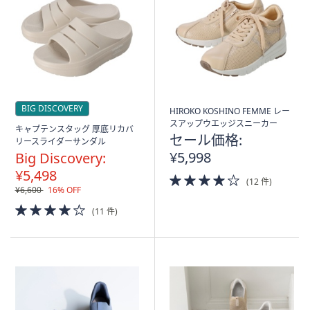
矢
印
キ
ー
ま
た
BIG DISCOVERY
は
HIROKO KOSHINO FEMME レー
スアップウエッジスニーカー
タ
キャプテンスタッグ 厚底リカバ
セール価格:
リースライダーサンダル
ッ
¥5,998
Big Discovery:
チ
¥5,498
デ
4.0
(12 件)
of
¥6,600
16% OFF
バ
5
4.0
イ
(11 件)
Stars
of
ス
5
で
Stars
左
右
に