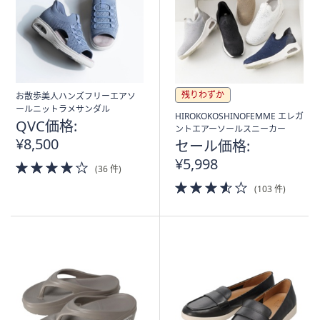
ス
ワ
イ
プ
し
て
残りわずか
お散歩美人ハンズフリーエアソ
閲
ールニットラメサンダル
HIROKOKOSHINOFEMME エレガ
覧
QVC価格:
ントエアーソールスニーカー
で
¥8,500
セール価格:
き
¥5,998
4.0
(36 件)
ま
of
3.5
す。
(103 件)
5
of
Stars
5
Stars