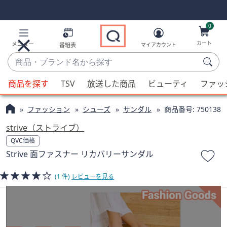
Skip
Skip
Navigation
Navigation
Links
Links2
0
カート
メニュー
番組表
マイアカウント
商
品・
候
ブ
商品を探す
TSV
放送した商品
ビューティ
ファッ
補
ラ
が
ン
ファッション
シューズ
サンダル
商品番号:
750138
利
ド
用
strive（ストライブ）
名
可
QVC価格
か
能
Strive 面ファスナー リカバリーサンダル
ら
な
探
場
(1 件)
レビューを見る
す
合、
上
下
の