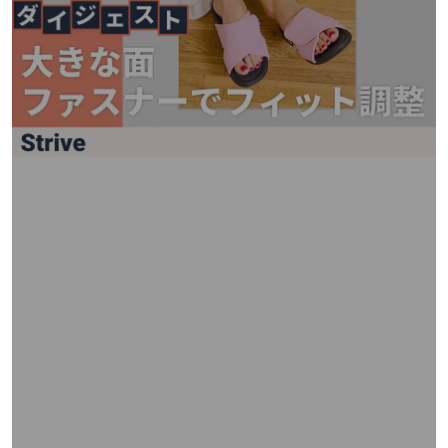
矢
印
キ
ー
ま
た
は
タ
ッ
チ
デ
バ
イ
ス
で
左
右
に