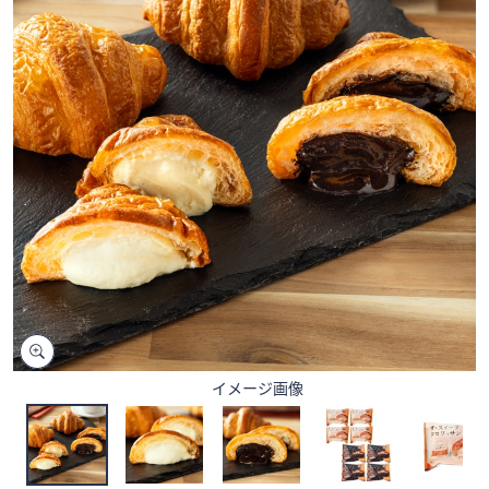
矢
印
キ
ー
ま
た
は
タ
ッ
チ
デ
バ
イ
ス
で
イメージ画像
左
右
に