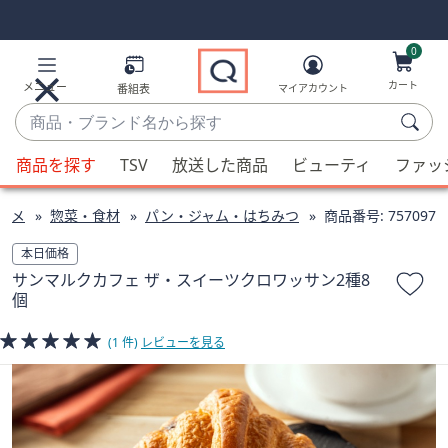
Skip
Skip
Navigation
Navigation
Links
Links2
0
カート
メニュー
番組表
マイアカウント
商
品・
候
ブ
商品を探す
TSV
放送した商品
ビューティ
ファッ
補
ラ
が
ン
ルメ
惣菜・食材
パン・ジャム・はちみつ
商品番号:
757097
利
ド
用
本日価格
名
可
サンマルクカフェ ザ・スイーツクロワッサン2種8
か
能
個
ら
な
探
場
(1 件)
レビューを見る
す
合、
上
下
の