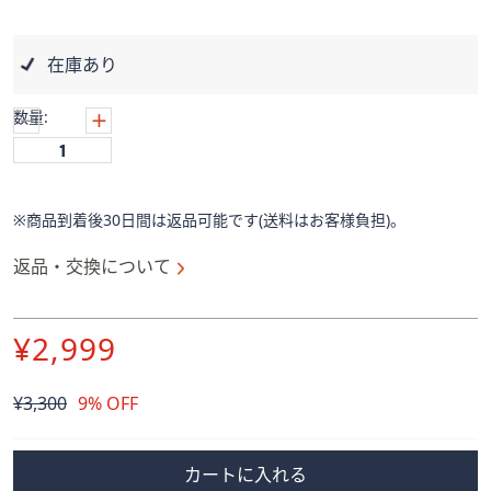
ス
ワ
イ
在庫あり
プ
し
数量:
て
閲
覧
で
※商品到着後30日間は返品可能です(送料はお客様負担)。
き
ま
返品・交換について
す。
¥2,999
削
¥3,300
9% OFF
除
カートに入れる