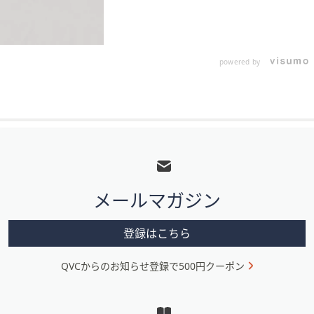
powered by
フ
ッ
タ
メールマガジン
ー
メ
登録はこちら
ニ
QVCからのお知らせ登録で500円クーポン
ュ
ー