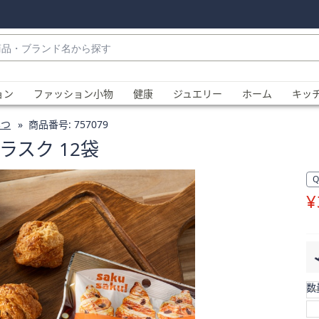
・
ョン
ファッション小物
健康
ジュエリー
ホーム
キッ
みつ
商品番号:
757079
ラスク 12袋
¥
、
数