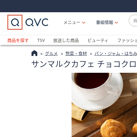
Skip
Skip
Navigation
Navigation
Links
Links2
商
メニュー
番組情報
品
候
ブ
補
ラ
商品を探す
TSV
放送した商品
ビューティ
ファッシ
が
ン
利
グルメ
惣菜・食材
パン・ジャム・はち
ド
用
サンマルクカフェ チョコクロ
名
可
か
能
ら
な
探
場
す
合
上
下
の
矢
印