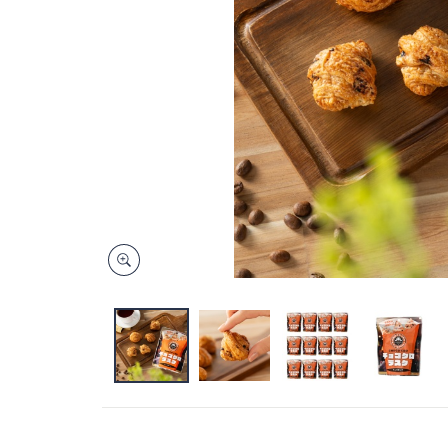
キ
ー
ま
た
は
タ
ッ
チ
デ
バ
イ
ス
で
左
右
に
ス
ワ
イ