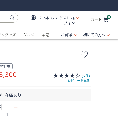
0
こんにちは
ゲスト 様
カート
ログイン
Cart is Empty
C
チングッズ
グルメ
家電
お買得
初めての方へ
QVC価格
削
3,300
(5 件)
除
レビューを見る
在庫あり
量: