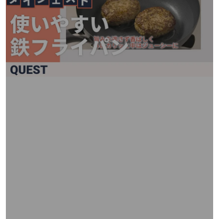
矢
印
キ
ー
ま
た
は
タ
ッ
チ
デ
バ
イ
ス
で
左
右
に