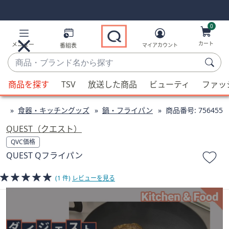
Skip
Skip
Navigation
Navigation
Links
Links2
0
カート
メニュー
番組表
マイアカウント
商
品・
候
ブ
商品を探す
TSV
放送した商品
ビューティ
ファッ
補
ラ
が
ン
ン
食器・キッチングッズ
鍋・フライパン
商品番号:
756455
利
ド
用
QUEST（クエスト）
名
可
QVC価格
か
能
QUEST Qフライパン
ら
な
探
場
(1 件)
レビューを見る
す
合、
上
下
の