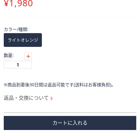
削
¥1,980
ス
ワ
除
イ
プ
カラー/種類:
し
て
ライトオレンジ
閲
覧
数量:
で
き
ま
す。
※商品到着後30日間は返品可能です(送料はお客様負担)。
返品・交換について
カートに入れる