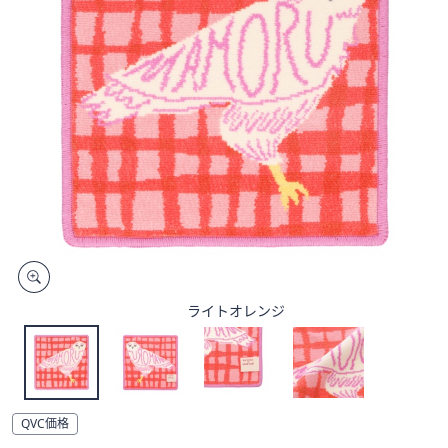
矢
印
キ
ー
ま
た
は
タ
ッ
チ
デ
バ
イ
ライトオレンジ
ス
で
左
右
に
QVC価格