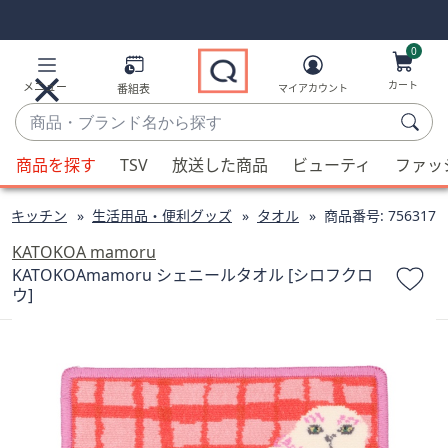
Skip
Skip
Navigation
Navigation
Links
Links2
0
カート
メニュー
番組表
マイアカウント
商
品・
候
ブ
商品を探す
TSV
放送した商品
ビューティ
ファッ
補
ラ
が
ン
・キッチン
生活用品・便利グッズ
タオル
商品番号:
756317
利
ド
用
KATOKOA mamoru
名
可
KATOKOAmamoru シェニールタオル [シロフクロ
か
ウ]
能
ら
な
探
場
す
合、
上
下
の