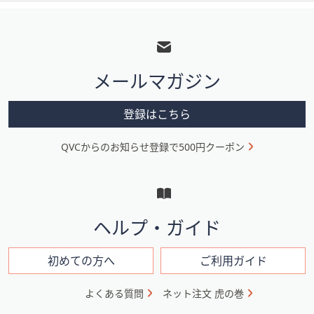
フ
ッ
タ
メールマガジン
ー
メ
登録はこちら
ニ
QVCからのお知らせ登録で500円クーポン
ュ
ー
と
イ
ヘルプ・ガイド
ン
フ
初めての方へ
ご利用ガイド
ォ
よくある質問
ネット注文 虎の巻
メ