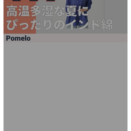
矢
印
キ
ー
ま
た
は
タ
ッ
チ
デ
バ
イ
ス
で
左
右
に