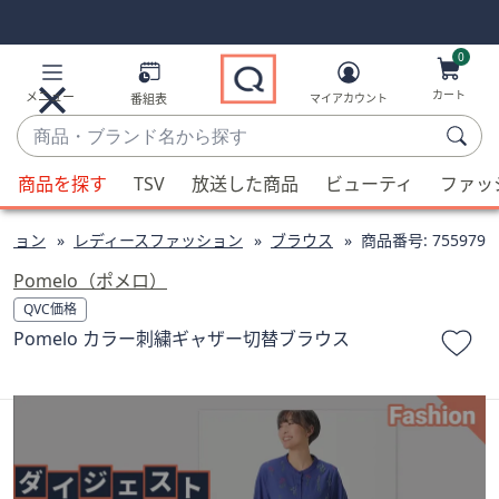
Skip
Skip
Navigation
Navigation
Links
Links2
0
カート
メニュー
番組表
マイアカウント
商
品・
候
ブ
商品を探す
TSV
放送した商品
ビューティ
ファッ
補
ラ
が
ン
ション
レディースファッション
ブラウス
商品番号:
755979
利
ド
用
Pomelo（ポメロ）
名
可
QVC価格
か
能
Pomelo カラー刺繍ギャザー切替ブラウス
ら
な
探
場
す
合、
上
下
の