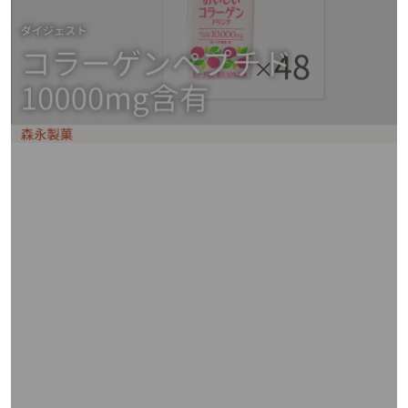
矢
印
キ
ー
ま
た
は
タ
ッ
チ
デ
バ
イ
ス
で
左
右
に