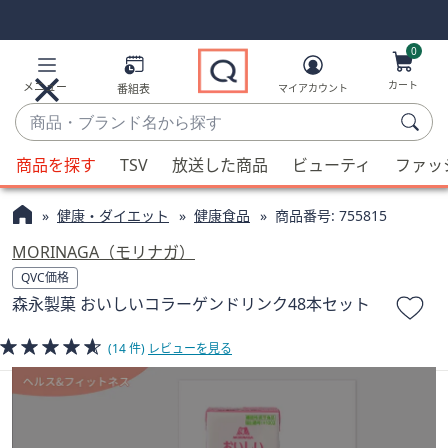
Skip
Skip
Navigation
Navigation
Links
Links2
0
カート
メニュー
番組表
マイアカウント
商
品・
候
ブ
商品を探す
TSV
放送した商品
ビューティ
ファッ
補
ラ
が
ン
健康・ダイエット
健康食品
商品番号:
755815
利
ド
用
MORINAGA（モリナガ）
名
可
QVC価格
か
能
森永製菓 おいしいコラーゲンドリンク48本セット
ら
な
探
場
(14 件)
レビューを見る
す
合、
上
下
の