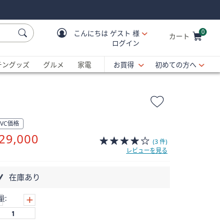
0
こんにちは
ゲスト 様
カート
ログイン
Cart is Empty
C
チングッズ
グルメ
家電
お買得
初めての方へ
QVC価格
削
29,000
(3 件)
除
レビューを見る
在庫あり
量: