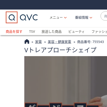
Skip
Skip
Navigation
Navigation
Links
Links2
商
メニュー
番組情報
品
候
ブ
補
ラ
商品を探す
TSV
放送した商品
ビューティ
ファッシ
が
ン
利
家電
美容・健康家電
商品番号:
755543
ド
用
Vトレアプローチシェイプ
名
可
か
能
ら
な
探
場
す
合
上
下
の
矢
印