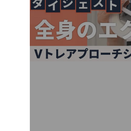
キ
ー
ま
た
は
タ
ッ
チ
デ
バ
イ
ス
で
左
右
に
ス
ワ
イ