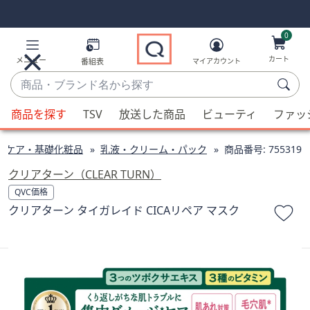
Skip
Skip
Navigation
Navigation
Links
Links2
0
カート
メニュー
番組表
マイアカウント
商
品・
候
ブ
商品を探す
TSV
放送した商品
ビューティ
ファッ
補
ラ
が
ン
ンケア・基礎化粧品
乳液・クリーム・パック
商品番号:
755319
利
ド
用
クリアターン（CLEAR TURN）
名
可
QVC価格
か
能
クリアターン タイガレイド CICAリペア マスク
ら
な
探
場
す
合、
上
下
の