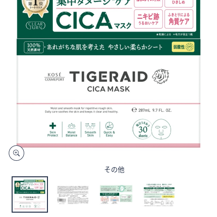
矢
印
キ
ー
ま
た
は
タ
ッ
チ
デ
バ
イ
ス
その他
で
左
右
に