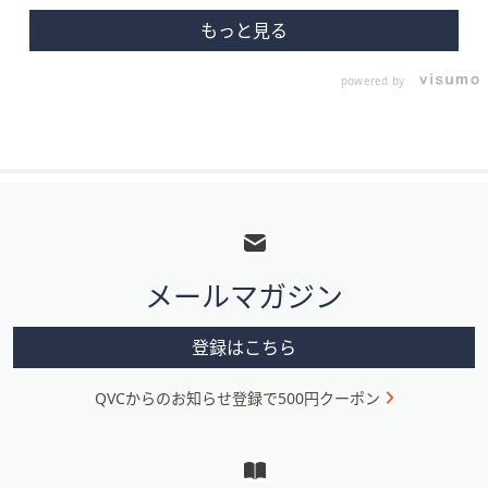
powered by
フ
ッ
タ
メールマガジン
ー
メ
登録はこちら
ニ
QVCからのお知らせ登録で500円クーポン
ュ
ー
と