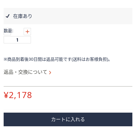
ス
ワ
イ
在庫あり
プ
し
数量:
て
閲
覧
で
※商品到着後30日間は返品可能です(送料はお客様負担)。
き
返品・交換について
ま
す。
削
¥2,178
除
カートに入れる