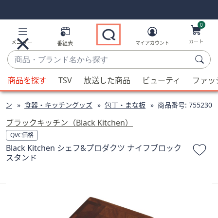
Skip
Skip
Navigation
Navigation
Links
Links2
0
カート
メニュー
番組表
マイアカウント
商
品・
候
ブ
商品を探す
TSV
放送した商品
ビューティ
ファッ
補
ラ
が
ン
チン
食器・キッチングッズ
包丁・まな板
商品番号:
755230
利
ド
用
ブラックキッチン（Black Kitchen）
名
可
QVC価格
か
能
Black Kitchen シェフ&プロダクツ ナイフブロック
ら
な
スタンド
探
場
す
合、
上
下
の