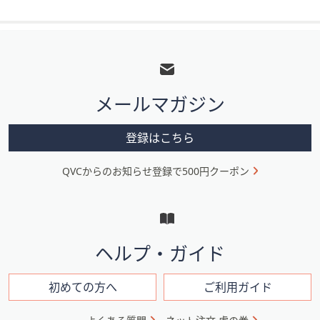
フ
ッ
タ
メールマガジン
ー
メ
登録はこちら
ニ
QVCからのお知らせ登録で500円クーポン
ュ
ー
と
イ
ヘルプ・ガイド
ン
フ
初めての方へ
ご利用ガイド
ォ