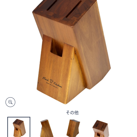
矢
印
キ
ー
ま
た
は
タ
ッ
チ
デ
バ
イ
ス
で
その他
左
右
に