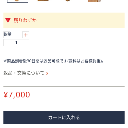
ス
ワ
イ
残りわずか
プ
し
数量:
て
閲
覧
で
※商品到着後30日間は返品可能です(送料はお客様負担)。
き
ま
返品・交換について
す。
削
¥7,000
除
カートに入れる