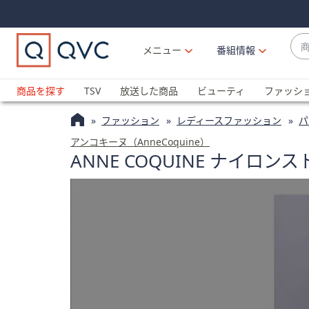
Skip
Skip
Navigation
Navigation
Links
Links2
商
メニュー
番組情報
品
候
ブ
補
ラ
商品を探す
TSV
放送した商品
ビューティ
ファッシ
が
ン
利
ファッション
レディースファッション
パ
ド
用
名
アンコキーヌ（AnneCoquine）
可
ANNE COQUINE ナイ
か
能
ら
な
探
場
す
合
上
下
の
矢
印