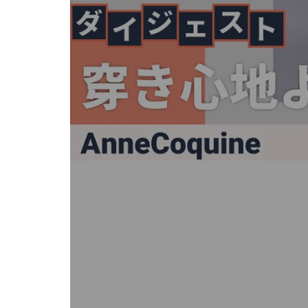
キ
ー
ま
た
は
タ
ッ
チ
デ
バ
イ
ス
で
左
右
に
ス
ワ
イ