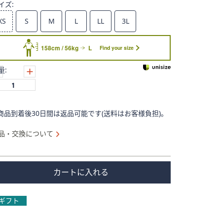
イズ:
XS
S
M
L
LL
3L
158cm / 56kg
L
Find your size
量:
商品到着後30日間は返品可能です(送料はお客様負担)。
品・交換について
カートに入れる
ギフト