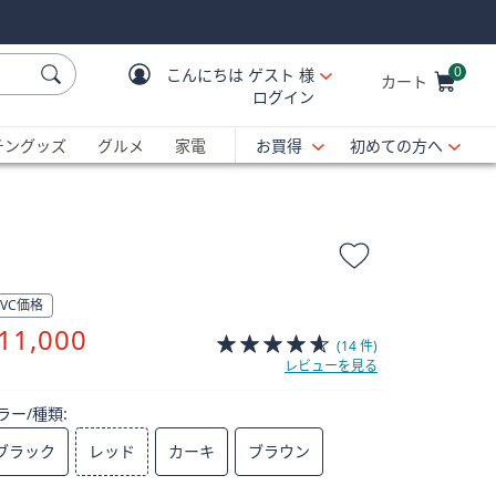
0
こんにちは
ゲスト 様
カート
ログイン
Cart is Empty
C
チングッズ
グルメ
家電
お買得
初めての方へ
QVC価格
削
11,000
(14 件)
除
レビューを見る
ラー/種類:
ブラック
レッド
カーキ
ブラウン