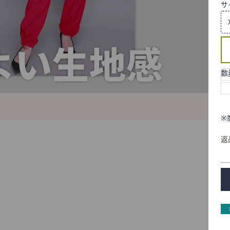
サ
数
※
返