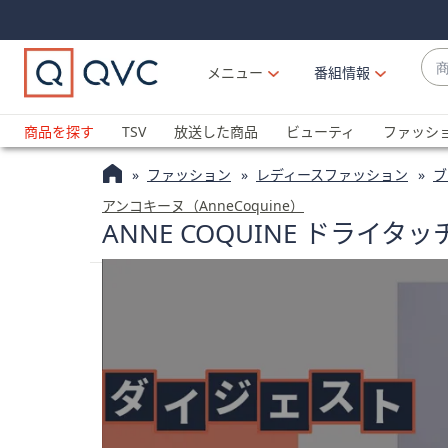
Skip
Skip
Navigation
Navigation
Links
Links2
商
メニュー
番組情報
品
候
ブ
補
ラ
商品を探す
TSV
放送した商品
ビューティ
ファッシ
が
ン
利
ファッション
レディースファッション
ブ
ド
用
名
アンコキーヌ（AnneCoquine）
可
ANNE COQUINE ドラ
か
能
ら
な
探
場
す
合
上
下
の
矢
印