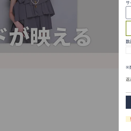
サ
数
※
返