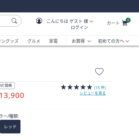
0
こんにちは
ゲスト 様
カート
ログイン
Cart is Empty
C
チングッズ
グルメ
家電
お買得
初めての方へ
QVC価格
(15 件)
削
13,900
レビューを見る
除
ラー/種類:
レッド