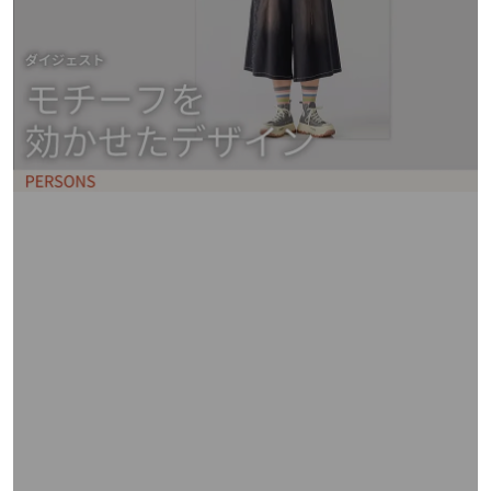
矢
印
キ
ー
ま
た
は
タ
ッ
チ
デ
バ
イ
ス
で
左
右
に