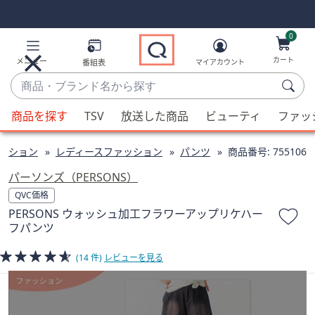
Skip
Skip
Navigation
Navigation
Links
Links2
0
カート
メニュー
番組表
マイアカウント
商
品・
候
ブ
商品を探す
TSV
放送した商品
ビューティ
ファッ
補
ラ
が
ン
ッション
レディースファッション
パンツ
商品番号:
755106
利
ド
用
パーソンズ（PERSONS）
名
可
QVC価格
か
能
PERSONS ウォッシュ加工フラワーアップリケハー
ら
な
フパンツ
探
場
す
合、
(14 件)
レビューを見る
上
下
の