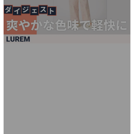
矢
印
キ
ー
ま
た
は
タ
ッ
チ
デ
バ
イ
ス
で
左
右
に