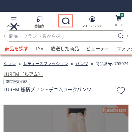
Skip
Skip
Navigation
Navigation
Links
Links2
0
カート
メニュー
番組表
マイアカウント
商
品・
候
ブ
商品を探す
TSV
放送した商品
ビューティ
ファッ
補
ラ
が
ン
ッション
レディースファッション
パンツ
商品番号:
755074
利
ド
用
LUREM（ルアム）
名
可
期間限定価格
か
能
LUREM 総柄プリントデニムワークパンツ
ら
な
探
場
す
合、
上
下
の