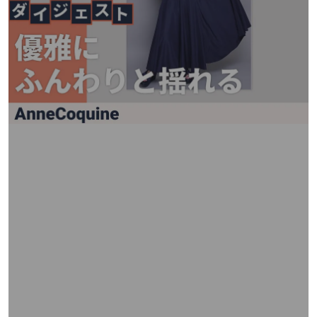
矢
印
キ
ー
ま
た
は
タ
ッ
チ
デ
バ
イ
ス
で
左
右
に