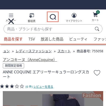
Skip
Skip
Navigation
Navigation
Links
Links2
0
カート
メニュー
番組表
マイアカウント
商
品・
候
ブ
商品を探す
TSV
放送した商品
ビューティ
ファッ
補
ラ
が
ン
ション
レディースファッション
スカート
商品番号:
755058
利
ド
用
アンコキーヌ（AnneCoquine）
名
可
期間限定価格
か
能
ANNE COQUINE エアリーサーキュラーロングスカ
ら
な
ート
探
場
す
合、
(6 件)
レビューを見る
上
下
の