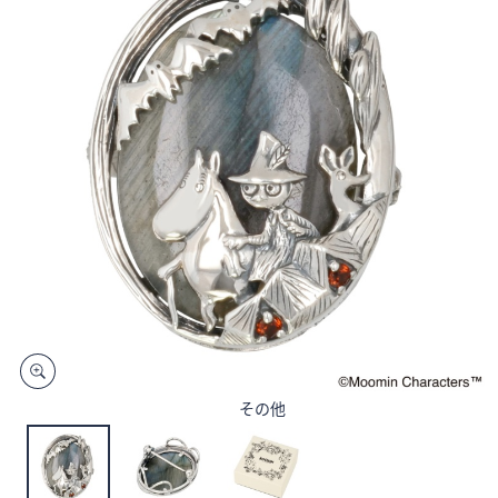
矢
印
キ
ー
ま
た
は
タ
ッ
チ
デ
バ
イ
ス
で
その他
左
右
に