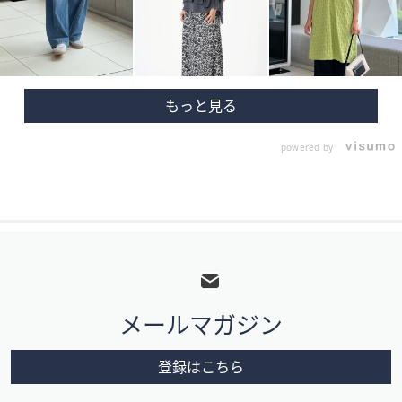
powered by
フ
ッ
タ
メールマガジン
ー
メ
登録はこちら
ニ