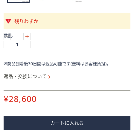
ス
ワ
イ
残りわずか
プ
し
数量:
て
閲
覧
で
※商品到着後30日間は返品可能です(送料はお客様負担)。
き
ま
返品・交換について
す。
削
¥28,600
除
カートに入れる