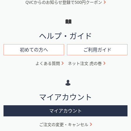
QVCからのお知らせ登録で500円クーポン
ュ
ー
と
イ
ヘルプ・ガイド
ン
フ
初めての方へ
ご利用ガイド
ォ
よくある質問
ネット注文 虎の巻
メ
ー
シ
マイアカウント
ョ
ン
マイアカウント
ご注文の変更・キャンセル