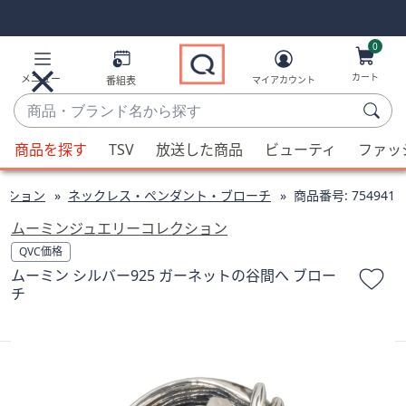
Skip
Skip
Navigation
Navigation
Links
Links2
0
カート
メニュー
番組表
マイアカウント
商
品・
候
ブ
商品を探す
TSV
放送した商品
ビューティ
ファッ
補
ラ
が
ン
クション
ネックレス・ペンダント・ブローチ
商品番号:
754941
利
ド
用
ムーミンジュエリーコレクション
名
可
QVC価格
か
能
ムーミン シルバー925 ガーネットの谷間へ ブロー
ら
な
チ
探
場
す
合、
上
下
の