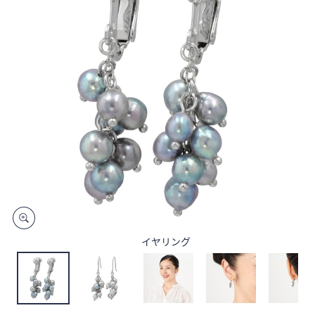
矢
印
キ
ー
ま
た
は
タ
ッ
チ
デ
バ
イ
ス
イヤリング
で
左
右
に