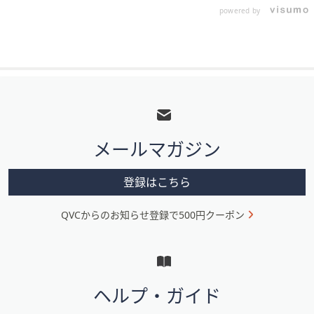
powered by
フ
ッ
タ
メールマガジン
ー
メ
登録はこちら
ニ
QVCからのお知らせ登録で500円クーポン
ュ
ー
と
イ
ヘルプ・ガイド
ン