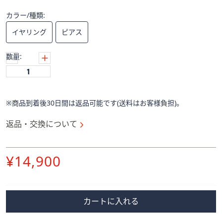
ス
ワ
カラー/種類:
イ
イヤリング
ピアス
プ
し
数量:
て
閲
覧
で
※商品到着後30日間は返品可能です(送料はお客様負担)。
き
ま
返品・交換について
す。
削
¥14,900
除
カートに入れる