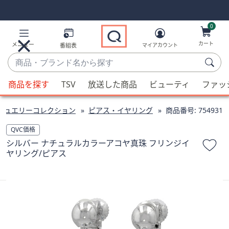
Skip
Skip
Navigation
Navigation
Links
Links2
0
カート
メニュー
番組表
マイアカウント
商
品・
候
ブ
商品を探す
TSV
放送した商品
ビューティ
ファッ
補
ラ
が
ン
ジュエリーコレクション
ピアス・イヤリング
商品番号:
754931
利
ド
用
QVC価格
名
可
シルバー ナチュラルカラーアコヤ真珠 フリンジイ
か
能
ヤリング/ピアス
ら
な
探
場
す
合、
上
下
の