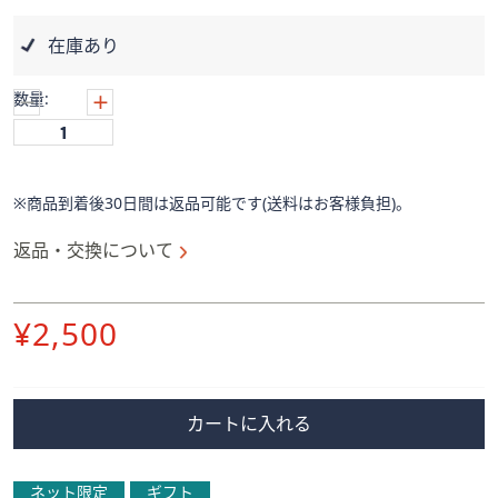
ス
ワ
在庫あり
イ
プ
数量:
し
て
閲
覧
※商品到着後30日間は返品可能です(送料はお客様負担)。
で
き
返品・交換について
ま
す。
削
¥2,500
除
カートに入れる
ネット限定
ギフト