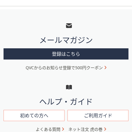
フ
ッ
タ
メールマガジン
ー
メ
登録はこちら
ニ
QVCからのお知らせ登録で500円クーポン
ュ
ー
と
イ
ヘルプ・ガイド
ン
フ
初めての方へ
ご利用ガイド
ォ
よくある質問
ネット注文 虎の巻