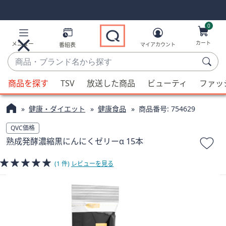
Skip
Skip
Navigation
Navigation
Links
Links2
0
カート
メニュー
番組表
マイアカウント
商
品・
候
ブ
商品を探す
TSV
放送した商品
ビューティ
ファッ
補
ラ
が
ン
健康・ダイエット
健康食品
商品番号:
754629
利
ド
用
QVC価格
名
可
熟成発酵濃縮黒にんにくゼリーα 15本
か
能
ら
な
(1 件)
レビューを見る
探
場
す
合、
上
下
の