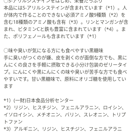
○S-アリルシステインをはじめ、栄養たっぷり
本品にはS-アリルシステインが含まれています（*1）。人
が体内で作ることのできない必須アミノ酸9種類（*2）を
含む18種類のアミノ酸も含有（*3）。リンとマンガンが含
まれ、ビタミンCと鉄も豊富に含まれています（*4）。ま
た、ポリフェノールも含まれています（*1）
○味や臭いが気になる方にも食べやすい黒糖味
手に臭いがつくのが嫌、皮を剥くのが面倒な方でも、黒に
んにくの良さを手軽に摂取できる小分け包装のゼリータイ
プ。にんにくや黒にんにくの味や臭いが苦手な方でも食べ
やすいです。甘い黒糖味で、原料にオリゴ糖を使用してい
ます
*1）(一財)日本食品分析センター
*2）リジン、ヒスチジン、フェニルアラニン、ロイシン、
イソロイシン、メチオニン、バリン、スレオニン、トリプ
トファン
*3）アルギニン、リジン、ヒスチジン、フェニルアラニ