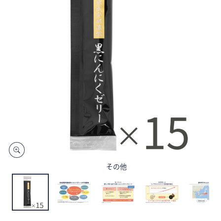
矢
印
キ
ー
ま
た
は
タ
ッ
チ
デ
バ
イ
ス
その他
で
左
右
に