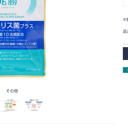
※
返
その他