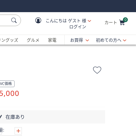
0
こんにちは
ゲスト 様
カート
ログイン
Cart is Empty
C
チングッズ
グルメ
家電
お買得
初めての方へ
QVC価格
削
5,000
除
在庫あり
量: