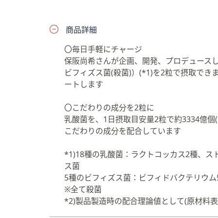
プ
し
商品詳細
て
閲
〇毎日手軽にチャージ
覧
保阪尚希さんが企画、開発、プロデュースし
で
ビフィズス菌(殺菌)）(*1)を2粒で摂取
き
ートします
ま
す
〇こだわりの成分を2粒に
乳酸菌を、1日摂取目安量2粒で約3334億個(*
こだわりの成分を配合しています
*1)18種の乳酸菌：ラクトコッカス2種、
ス菌
5種のビフィズス菌：ビフィドバクテリウム
※全て殺菌
*2)製品製造時の配合理論値として(原材料