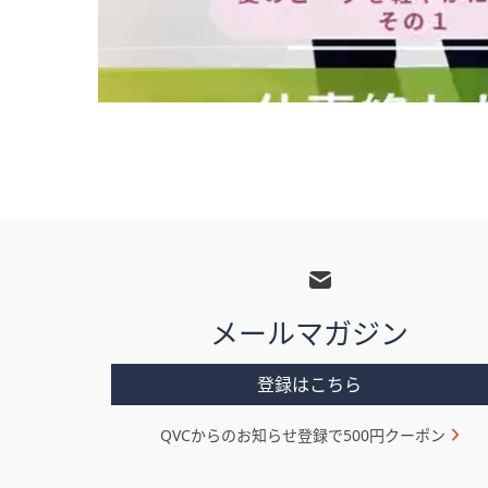
フ
ッ
タ
メールマガジン
ー
メ
登録はこちら
ニ
QVCからのお知らせ登録で500円クーポン
ュ
ー