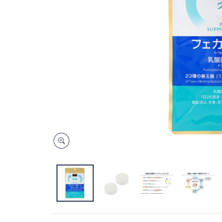
キ
ー
ま
た
は
タ
ッ
チ
デ
バ
イ
ス
で
左
右
に
ス
ワ
イ