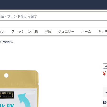
・
ョン
ファッション小物
健康
ジュエリー
ホーム
キッ
:
754432
¥
、
数