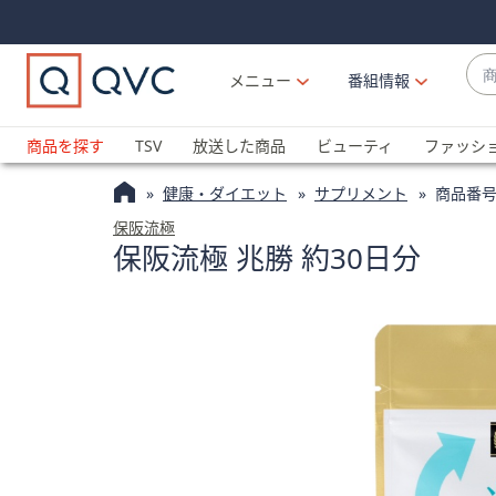
Skip
Skip
Navigation
Navigation
Links
Links2
商
メニュー
番組情報
品
候
ブ
補
ラ
商品を探す
TSV
放送した商品
ビューティ
ファッシ
が
ン
利
健康・ダイエット
サプリメント
商品番号
ド
用
名
保阪流極
可
保阪流極 兆勝 約30日分
か
能
ら
な
探
場
す
合
上
下
の
矢
印