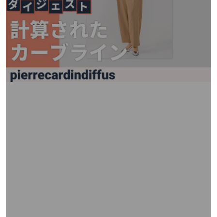
矢
印
キ
ー
ま
た
は
タ
ッ
チ
デ
バ
イ
ス
で
左
右
に