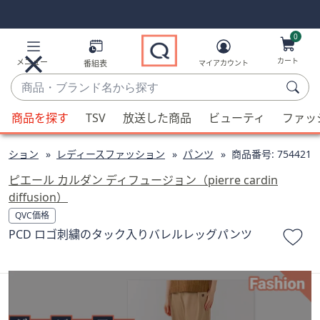
Skip
Skip
Navigation
Navigation
Links
Links2
0
カート
メニュー
番組表
マイアカウント
商
品・
候
ブ
商品を探す
TSV
放送した商品
ビューティ
ファッ
補
ラ
が
ン
ッション
レディースファッション
パンツ
商品番号:
754421
利
ド
用
ピエール カルダン ディフュージョン（pierre cardin
名
可
diffusion）
か
能
QVC価格
ら
な
PCD ロゴ刺繍のタック入りバレルレッグパンツ
探
場
す
合、
上
下
の